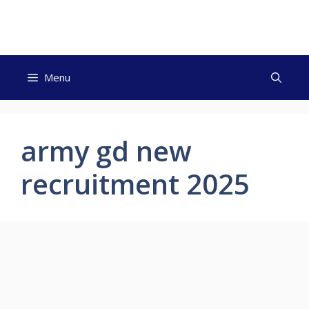
Skip
to
content
Menu
army gd new
recruitment 2025