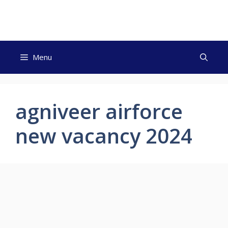
Skip
to
content
Menu
agniveer airforce
new vacancy 2024