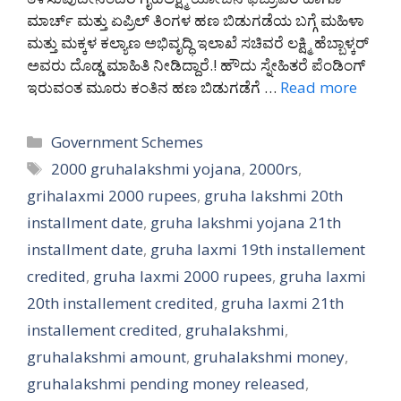
ಮಾರ್ಚ್ ಮತ್ತು ಏಪ್ರಿಲ್ ತಿಂಗಳ ಹಣ ಬಿಡುಗಡೆಯ ಬಗ್ಗೆ ಮಹಿಳಾ
ಮತ್ತು ಮಕ್ಕಳ ಕಲ್ಯಾಣ ಅಭಿವೃದ್ಧಿ ಇಲಾಖೆ ಸಚಿವರೆ ಲಕ್ಷ್ಮಿ ಹೆಬ್ಬಾಳ್ಕರ್
ಅವರು ದೊಡ್ಡ ಮಾಹಿತಿ ನೀಡಿದ್ದಾರೆ.! ಹೌದು ಸ್ನೇಹಿತರೆ ಪೆಂಡಿಂಗ್
ಇರುವಂತ ಮೂರು ಕಂತಿನ ಹಣ ಬಿಡುಗಡೆಗೆ …
Read more
Categories
Government Schemes
Tags
2000 gruhalakshmi yojana
,
2000rs
,
grihalaxmi 2000 rupees
,
gruha lakshmi 20th
installment date
,
gruha lakshmi yojana 21th
installment date
,
gruha laxmi 19th installement
credited
,
gruha laxmi 2000 rupees
,
gruha laxmi
20th installement credited
,
gruha laxmi 21th
installement credited
,
gruhalakshmi
,
gruhalakshmi amount
,
gruhalakshmi money
,
gruhalakshmi pending money released
,