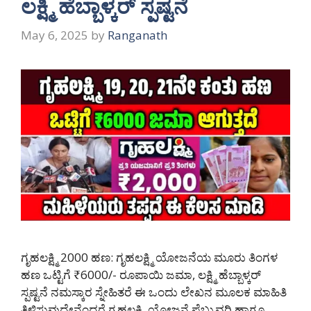
ಲಕ್ಷ್ಮಿ ಹೆಬ್ಬಾಳ್ಕರ್ ಸ್ಪಷ್ಟನೆ
May 6, 2025
by
Ranganath
ಗೃಹಲಕ್ಷ್ಮಿ 2000 ಹಣ: ಗೃಹಲಕ್ಷ್ಮಿ ಯೋಜನೆಯ ಮೂರು ತಿಂಗಳ
ಹಣ ಒಟ್ಟಿಗೆ ₹6000/- ರೂಪಾಯಿ ಜಮಾ, ಲಕ್ಷ್ಮಿ ಹೆಬ್ಬಾಳ್ಕರ್
ಸ್ಪಷ್ಟನೆ ನಮಸ್ಕಾರ ಸ್ನೇಹಿತರೆ ಈ ಒಂದು ಲೇಖನ ಮೂಲಕ ಮಾಹಿತಿ
ತಿಳಿಸುವುದೇನೆಂದರೆ ಗೃಹಲಕ್ಷ್ಮಿ ಯೋಜನೆ ಫೆಬ್ರುವರಿ ಹಾಗೂ