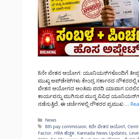
8ನೇ ವೇತನ ಆಯೋಗ: ಯೂನಿಯನ್‌ಗಳೊಂದಿಗೆ ತೀವ್ರ ಮ
ಮುಖ್ಯ ಅಪ್‌ಡೇಟ್‌ಗಳು ಕೇಂದ್ರ ಸರ್ಕಾರದ ನೌಕರರಲ್
ವೇತನ ಆಯೋಗದ ಅಂತಿಮ ವರದಿ ಯಾವಾಗ ಬರಲಿದೆ ಮತ್
ಕಾರ್ಯವನ್ನು ಮುಗಿಸುವ ಮುನ್ನ ವಿವಿಧ ಯೂನಿಯನ್‌ಗ
ನಡೆಸುತ್ತಿದೆ. ಈ ಚರ್ಚೆಗಳಲ್ಲಿ ನೌಕರರ ಪ್ರಮುಖ …
Re
Categories
News
Tags
8th pay commission
,
8ನೇ ವೇತನ ಆಯೋಗ
,
Cent
Factor
,
HRA ಹೆಚ್ಚಳ
,
Kannada News Updates
,
Leve