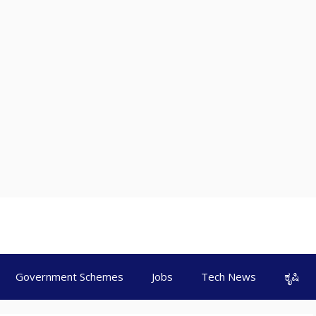
Government Schemes
Jobs
Tech News
ಕೃಷಿ