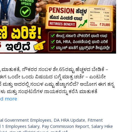
ಾತುಕತೆ, ನೌಕರರ ಸಂಬಳ ಶೇ.65ರಷ್ಟು ಹೆಚ್ಚಳದ ಬೇಡಿಕೆ –
ಲಿ ಈಗ ಒಂದೇ ಒಂದು ವಿಷಯದ ಬಗ್ಗೆ ಮಾತ್ರ ಚರ್ಚೆ – ಎಂಟನೇ
ತು ಅದರಲ್ಲಿ ಸಂಬಳ ಎಷ್ಟು ಹೆಚ್ಚಾಗಲಿದೆ? ಆಯೋಗ ಈಗ ತನ್ನ
ಳು ಮತ್ತು ಸಂಘಟನೆಗಳ ನಾಯಕರನ್ನು ಕರೆಸಿ ಮಾತುಕತೆ
ad more
ral Government Employees
,
DA HRA Update
,
Fitment
l 1 Employees Salary
,
Pay Commission Report
,
Salary Hike