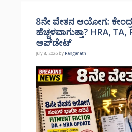
8ನೇ ವೇತನ ಆಯೋಗ: ಕೇಂದ್
ಹೆಚ್ಚಳವಾಗುತ್ತಾ? HRA, TA, 
ಅಪ್‌ಡೇಟ್
July 8, 2026
by
Ranganath