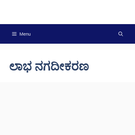
Skip
to
content
Menu
ಲಾಭ ನಗದೀಕರಣ