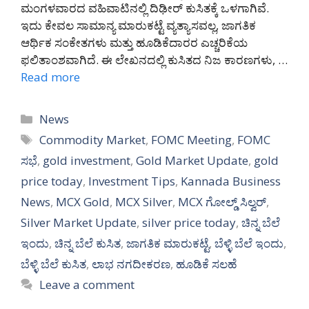
ಮಂಗಳವಾರದ ವಹಿವಾಟಿನಲ್ಲಿ ದಿಢೀರ್ ಕುಸಿತಕ್ಕೆ ಒಳಗಾಗಿವೆ.
ಇದು ಕೇವಲ ಸಾಮಾನ್ಯ ಮಾರುಕಟ್ಟೆ ವ್ಯತ್ಯಾಸವಲ್ಲ, ಜಾಗತಿಕ
ಆರ್ಥಿಕ ಸಂಕೇತಗಳು ಮತ್ತು ಹೂಡಿಕೆದಾರರ ಎಚ್ಚರಿಕೆಯ
ಫಲಿತಾಂಶವಾಗಿದೆ. ಈ ಲೇಖನದಲ್ಲಿ ಕುಸಿತದ ನಿಜ ಕಾರಣಗಳು, …
Read more
Categories
News
Tags
Commodity Market
,
FOMC Meeting
,
FOMC
ಸಭೆ
,
gold investment
,
Gold Market Update
,
gold
price today
,
Investment Tips
,
Kannada Business
News
,
MCX Gold
,
MCX Silver
,
MCX ಗೋಲ್ಡ್ ಸಿಲ್ವರ್
,
Silver Market Update
,
silver price today
,
ಚಿನ್ನ ಬೆಲೆ
ಇಂದು
,
ಚಿನ್ನ ಬೆಲೆ ಕುಸಿತ
,
ಜಾಗತಿಕ ಮಾರುಕಟ್ಟೆ
,
ಬೆಳ್ಳಿ ಬೆಲೆ ಇಂದು
,
ಬೆಳ್ಳಿ ಬೆಲೆ ಕುಸಿತ
,
ಲಾಭ ನಗದೀಕರಣ
,
ಹೂಡಿಕೆ ಸಲಹೆ
Leave a comment