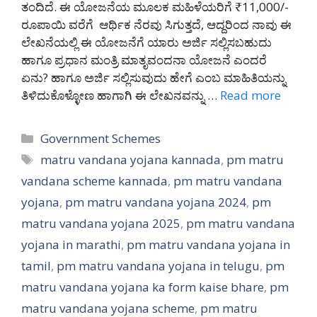
ತಂದಿದೆ. ಈ ಯೋಜನೆಯ ಮೂಲಕ ಮಹಿಳೆಯರಿಗೆ ₹11,000/-
ರೂಪಾಯಿ ವರೆಗೆ ಆರ್ಥಿಕ ನೆರವು ಸಿಗುತ್ತದೆ, ಆದ್ದರಿಂದ ನಾವು ಈ
ಲೇಖನೆಯಲ್ಲಿ ಈ ಯೋಜನೆಗೆ ಯಾರು ಅರ್ಜಿ ಸಲ್ಲಿಸಬಹುದು
ಹಾಗೂ ಪ್ರಧಾನ ಮಂತ್ರಿ ಮಾತೃವಂದನಾ ಯೋಜನೆ ಎಂದರೆ
ಏನು? ಹಾಗೂ ಅರ್ಜಿ ಸಲ್ಲಿಸುವುದು ಹೇಗೆ ಎಂಬ ಮಾಹಿತಿಯನ್ನು
ತಿಳಿದುಕೊಳ್ಳೋಣ ಹಾಗಾಗಿ ಈ ಲೇಖನವನ್ನು …
Read more
Categories
Government Schemes
Tags
matru vandana yojana kannada
,
pm matru
vandana scheme kannada
,
pm matru vandana
yojana
,
pm matru vandana yojana 2024
,
pm
matru vandana yojana 2025
,
pm matru vandana
yojana in marathi
,
pm matru vandana yojana in
tamil
,
pm matru vandana yojana in telugu
,
pm
matru vandana yojana ka form kaise bhare
,
pm
matru vandana yojana scheme
,
pm matru