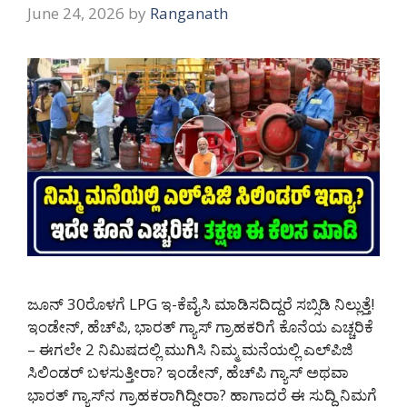
June 24, 2026
by
Ranganath
ಜೂನ್ 30ರೊಳಗೆ LPG ಇ-ಕೆವೈಸಿ ಮಾಡಿಸದಿದ್ದರೆ ಸಬ್ಸಿಡಿ ನಿಲ್ಲುತ್ತೆ!
ಇಂಡೇನ್, ಹೆಚ್‌ಪಿ, ಭಾರತ್ ಗ್ಯಾಸ್ ಗ್ರಾಹಕರಿಗೆ ಕೊನೆಯ ಎಚ್ಚರಿಕೆ
– ಈಗಲೇ 2 ನಿಮಿಷದಲ್ಲಿ ಮುಗಿಸಿ ನಿಮ್ಮ ಮನೆಯಲ್ಲಿ ಎಲ್‌ಪಿಜಿ
ಸಿಲಿಂಡರ್ ಬಳಸುತ್ತೀರಾ? ಇಂಡೇನ್, ಹೆಚ್‌ಪಿ ಗ್ಯಾಸ್ ಅಥವಾ
ಭಾರತ್ ಗ್ಯಾಸ್‌ನ ಗ್ರಾಹಕರಾಗಿದ್ದೀರಾ? ಹಾಗಾದರೆ ಈ ಸುದ್ದಿ ನಿಮಗೆ