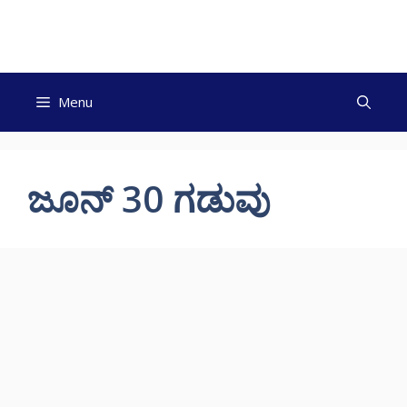
Skip
to
content
Menu
ಜೂನ್ 30 ಗಡುವು