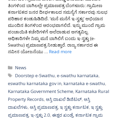
ತಿಂಗಳಿಂದ ಬಾಗಿಲಲ್ಲೇ ಪ್ರಮಾಣಪತ್ರ ಬೆಂಗಳೂರು: ಗ್ರಾಮೀಣ
ಕರ್ನಾಟಕದ ಜನರ ದೀರ್ಘಕಾಲದ ಸಮಸ್ಯೆಗೆ ಸರ್ಕಾರವು ಸುಲಭ
ಪರಿಹಾರ ಕಂಡುಹಿಡಿದಿದೆ. ‘ಮನೆ ಮನೆಗೆ ಇ-ಸ್ವತ್ತು’ ಅಭಿಯಾನ
ಮುಂದಿನ ತಿಂಗಳಿಂದ ಆರಂಭವಾಗಲಿದೆ. ಇನ್ನು ಮುಂದೆ ಗ್ರಾಮ
ಪಂಚಾಯಿತಿ ಕಚೇರಿಗಳಿಗೆ ಅಲೆದಾಡುವ ಅಗತ್ಯವಿಲ್ಲ.
ಅಧಿಕಾರಿಗಳೇ ನಿಮ್ಮ ಮನೆ ಬಾಗಿಲಿಗೆ ಬಂದು ಇ-ಸ್ವತ್ತು (e-
Swathu) ಪ್ರಮಾಣಪತ್ರ ನೀಡುತ್ತಾರೆ. ರಾಜ್ಯ ಸರ್ಕಾರದ ಈ
ನವೀನ ಯೋಜನೆಯು …
Read more
Categories
News
Tags
Doorstep e-Swathu
,
e-swathu karnataka
,
eswathu karnataka gov in
,
karnataka e-swathu
,
Karnataka Government Scheme
,
Karnataka Rural
Property Records
,
ಆಸ್ತಿ ದಾಖಲೆ ಡಿಜಿಟಲ್
,
ಆಸ್ತಿ
ದಾಖಲೆಗಳು
,
ಆಸ್ತಿ ಪ್ರಮಾಣಪತ್ರ
,
ಇ ಸ್ವತ್ತು ಕರ್ನಾಟಕ
,
ಇ ಸ್ವತ್ತು
ಪ್ರಮಾಣಪತ್ರ
,
ಇ-ಸ್ವತ್ತು 2.0
,
ಈಶ್ವರ ಖಂಡ್ರೆ
,
ಕರ್ನಾಟಕ ಗ್ರಾಮ