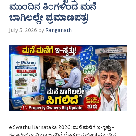
ಮುಂದಿನ ತಿಂಗಳಿಂದ ಮನೆ
ಬಾಗಿಲಲ್ಲೇ ಪ್ರಮಾಣಪತ್ರ!
July 5, 2026
by
Ranganath
e Swathu Karnataka 2026: ಮನೆ ಮನೆಗೆ ಇ-ಸ್ವತ್ತು –
ಕರ್ನಾಟಕ ಗ್ರಾಮೀಣ ಜನರಿಗೆ ದೊಡ್ಡ ಅನುಕೂಲ! ಮುಂದಿನ