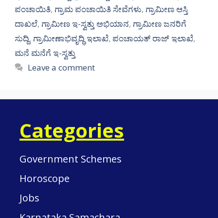
ಪಂಚಾಯಿತಿ
,
ಗ್ರಾಮ ಪಂಚಾಯಿತಿ ಸೇವೆಗಳು
,
ಗ್ರಾಮೀಣ ಆಸ್ತಿ
ದಾಖಲೆ
,
ಗ್ರಾಮೀಣ ಇ-ಸ್ವತ್ತು ಅಭಿಯಾನ
,
ಗ್ರಾಮೀಣ ಜನರಿಗೆ
ಸುದ್ದಿ
,
ಗ್ರಾಮೀಣಾಭಿವೃದ್ಧಿ ಇಲಾಖೆ
,
ಪಂಚಾಯತ್ ರಾಜ್ ಇಲಾಖೆ
,
ಮನೆ ಮನೆಗೆ ಇ-ಸ್ವತ್ತು
Leave a comment
Categories
Government Schemes
Horoscope
Jobs
Karnataka Samachara