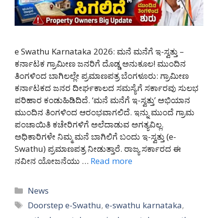
e Swathu Karnataka 2026: ಮನೆ ಮನೆಗೆ ಇ-ಸ್ವತ್ತು –
ಕರ್ನಾಟಕ ಗ್ರಾಮೀಣ ಜನರಿಗೆ ದೊಡ್ಡ ಅನುಕೂಲ! ಮುಂದಿನ
ತಿಂಗಳಿಂದ ಬಾಗಿಲಲ್ಲೇ ಪ್ರಮಾಣಪತ್ರ ಬೆಂಗಳೂರು: ಗ್ರಾಮೀಣ
ಕರ್ನಾಟಕದ ಜನರ ದೀರ್ಘಕಾಲದ ಸಮಸ್ಯೆಗೆ ಸರ್ಕಾರವು ಸುಲಭ
ಪರಿಹಾರ ಕಂಡುಹಿಡಿದಿದೆ. ‘ಮನೆ ಮನೆಗೆ ಇ-ಸ್ವತ್ತು’ ಅಭಿಯಾನ
ಮುಂದಿನ ತಿಂಗಳಿಂದ ಆರಂಭವಾಗಲಿದೆ. ಇನ್ನು ಮುಂದೆ ಗ್ರಾಮ
ಪಂಚಾಯಿತಿ ಕಚೇರಿಗಳಿಗೆ ಅಲೆದಾಡುವ ಅಗತ್ಯವಿಲ್ಲ.
ಅಧಿಕಾರಿಗಳೇ ನಿಮ್ಮ ಮನೆ ಬಾಗಿಲಿಗೆ ಬಂದು ಇ-ಸ್ವತ್ತು (e-
Swathu) ಪ್ರಮಾಣಪತ್ರ ನೀಡುತ್ತಾರೆ. ರಾಜ್ಯ ಸರ್ಕಾರದ ಈ
ನವೀನ ಯೋಜನೆಯು …
Read more
Categories
News
Tags
Doorstep e-Swathu
,
e-swathu karnataka
,