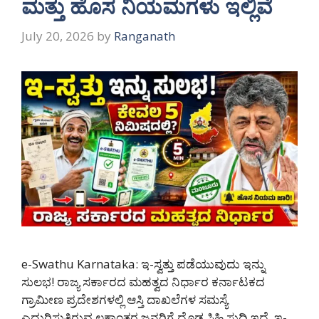
ಮತ್ತು ಹೊಸ ನಿಯಮಗಳು ಇಲ್ಲಿವೆ
July 20, 2026
by
Ranganath
e-Swathu Karnataka: ಇ-ಸ್ವತ್ತು ಪಡೆಯುವುದು ಇನ್ನು
ಸುಲಭ! ರಾಜ್ಯ ಸರ್ಕಾರದ ಮಹತ್ವದ ನಿರ್ಧಾರ ಕರ್ನಾಟಕದ
ಗ್ರಾಮೀಣ ಪ್ರದೇಶಗಳಲ್ಲಿ ಆಸ್ತಿ ದಾಖಲೆಗಳ ಸಮಸ್ಯೆ
ಎದುರಿಸುತ್ತಿರುವ ಲಕ್ಷಾಂತರ ಜನರಿಗೆ ದೊಡ್ಡ ಸಿಹಿ ಸುದ್ದಿ ಇದೆ. ಇ-