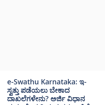
e-Swathu Karnataka: ಇ-
ಸ್ವತ್ತು ಪಡೆಯಲು ಬೇಕಾದ
ದಾಖಲೆಗಳೇನು? ಅರ್ಜಿ ವಿಧಾನ