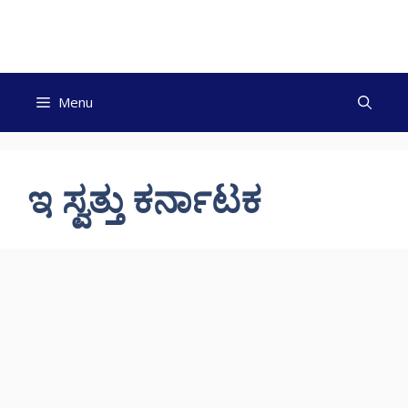
Skip
to
content
Menu
ಇ ಸ್ವತ್ತು ಕರ್ನಾಟಕ