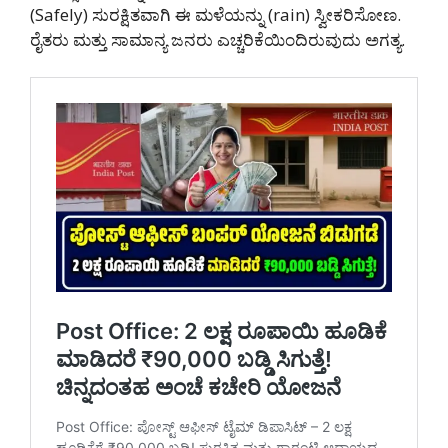
(Safely) ಸುರಕ್ಷಿತವಾಗಿ ಈ ಮಳೆಯನ್ನು (rain) ಸ್ವೀಕರಿಸೋಣ.
ರೈತರು ಮತ್ತು ಸಾಮಾನ್ಯ ಜನರು ಎಚ್ಚರಿಕೆಯಿಂದಿರುವುದು ಅಗತ್ಯ.