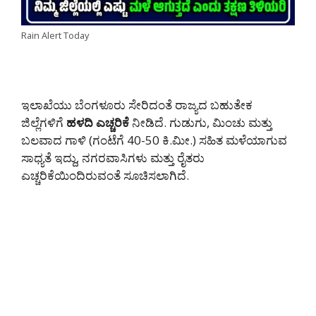
Rain Alert Today
ಇಲಾಖೆಯು ಬೆಂಗಳೂರು ಸೇರಿದಂತೆ ರಾಜ್ಯದ ಬಹುತೇಕ
ಜಿಲ್ಲೆಗಳಿಗೆ
ಹಳದಿ ಎಚ್ಚರಿಕೆ
ನೀಡಿದೆ. ಗುಡುಗು, ಮಿಂಚು ಮತ್ತು
ಬಲವಾದ ಗಾಳಿ (ಗಂಟೆಗೆ 40-50 ಕಿ.ಮೀ.) ಸಹಿತ ಮಳೆಯಾಗುವ
ಸಾಧ್ಯತೆ ಇದ್ದು, ನಗರವಾಸಿಗಳು ಮತ್ತು ರೈತರು
ಎಚ್ಚರಿಕೆಯಿಂದಿರುವಂತೆ ಸೂಚಿಸಲಾಗಿದೆ.