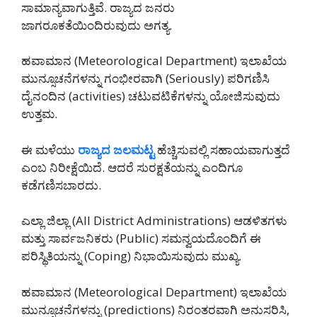
ಸಾಮಾನ್ಯವಾಗುತ್ತಿವೆ. ರಾಜ್ಯದ ಜನರು
ಜಾಗರೂಕತೆಯಿಂದಿರುವುದು ಅಗತ್ಯ.
ಹವಾಮಾನ (Meteorological Department) ಇಲಾಖೆಯ
ಮುನ್ಸೂಚನೆಗಳನ್ನು ಗಂಭೀರವಾಗಿ (Seriously) ಪರಿಗಣಿಸಿ
ದೈನಂದಿನ (activities) ಚಟುವಟಿಕೆಗಳನ್ನು ಯೋಜಿಸುವುದು
ಉತ್ತಮ.
ಈ ಮಳೆಯು
ರಾಜ್ಯದ ಜಲಮಟ್ಟ
ಹೆಚ್ಚಿಸುವಲ್ಲಿ ಸಹಾಯವಾಗುತ್ತದೆ
ಎಂಬ ನಿರೀಕ್ಷೆಯಿದೆ. ಆದರೆ ಸುರಕ್ಷತೆಯನ್ನು ಎಂದಿಗೂ
ಕಡೆಗಣಿಸಬಾರದು.
ಎಲ್ಲಾ ಜಿಲ್ಲಾ (All District Administrations) ಆಡಳಿತಗಳು
ಮತ್ತು ಸಾರ್ವಜನಿಕರು (Public) ಸಮನ್ವಯದೊಂದಿಗೆ ಈ
ಪರಿಸ್ಥಿತಿಯನ್ನು (Coping) ನಿಭಾಯಿಸುವುದು ಮುಖ್ಯ.
ಹವಾಮಾನ (Meteorological Department) ಇಲಾಖೆಯ
ಮುನ್ಸೂಚನೆಗಳನ್ನು (predictions) ನಿರಂತರವಾಗಿ ಅನುಸರಿಸಿ,