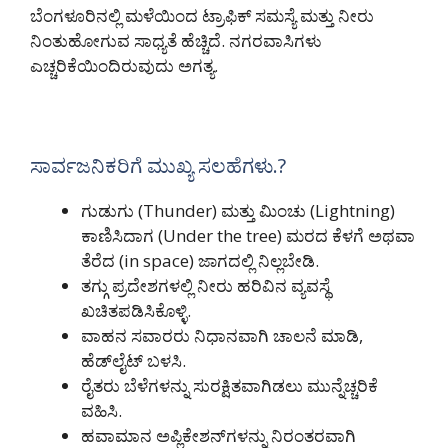
ಬೆಂಗಳೂರಿನಲ್ಲಿ ಮಳೆಯಿಂದ ಟ್ರಾಫಿಕ್ ಸಮಸ್ಯೆ ಮತ್ತು ನೀರು
ನಿಂತುಹೋಗುವ ಸಾಧ್ಯತೆ ಹೆಚ್ಚಿದೆ. ನಗರವಾಸಿಗಳು
ಎಚ್ಚರಿಕೆಯಿಂದಿರುವುದು ಅಗತ್ಯ.
ಸಾರ್ವಜನಿಕರಿಗೆ ಮುಖ್ಯ ಸಲಹೆಗಳು.?
ಗುಡುಗು (Thunder) ಮತ್ತು ಮಿಂಚು (Lightning)
ಕಾಣಿಸಿದಾಗ (Under the tree) ಮರದ ಕೆಳಗೆ ಅಥವಾ
ತೆರೆದ (in space) ಜಾಗದಲ್ಲಿ ನಿಲ್ಲಬೇಡಿ.
ತಗ್ಗು ಪ್ರದೇಶಗಳಲ್ಲಿ ನೀರು ಹರಿವಿನ ವ್ಯವಸ್ಥೆ
ಖಚಿತಪಡಿಸಿಕೊಳ್ಳಿ.
ವಾಹನ ಸವಾರರು ನಿಧಾನವಾಗಿ ಚಾಲನೆ ಮಾಡಿ,
ಹೆಡ್‌ಲೈಟ್ ಬಳಸಿ.
ರೈತರು ಬೆಳೆಗಳನ್ನು ಸುರಕ್ಷಿತವಾಗಿಡಲು ಮುನ್ನೆಚ್ಚರಿಕೆ
ವಹಿಸಿ.
ಹವಾಮಾನ ಅಪ್ಲಿಕೇಶನ್‌ಗಳನ್ನು ನಿರಂತರವಾಗಿ