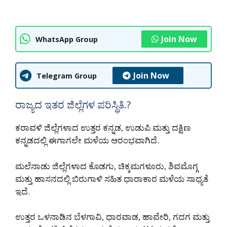
Join Now
WhatsApp Group
Join Now
Telegram Group
ರಾಜ್ಯದ ಇತರ ಜಿಲ್ಲೆಗಳ ಪರಿಸ್ಥಿತಿ.?
ಕರಾವಳಿ ಜಿಲ್ಲೆಗಳಾದ ಉತ್ತರ ಕನ್ನಡ, ಉಡುಪಿ ಮತ್ತು ದಕ್ಷಿಣ
ಕನ್ನಡದಲ್ಲಿ ಈಗಾಗಲೇ ಮಳೆಯ ಆರಂಭವಾಗಿದೆ.
ಮಲೆನಾಡು ಜಿಲ್ಲೆಗಳಾದ ಕೊಡಗು, ಚಿಕ್ಕಮಗಳೂರು, ಶಿವಮೊಗ್ಗ
ಮತ್ತು ಹಾಸನದಲ್ಲಿ ಬಿರುಗಾಳಿ ಸಹಿತ ಧಾರಾಕಾರ ಮಳೆಯ ಸಾಧ್ಯತೆ
ಇದೆ.
ಉತ್ತರ ಒಳನಾಡಿನ ಬೆಳಗಾವಿ, ಧಾರವಾಡ, ಹಾವೇರಿ, ಗದಗ ಮತ್ತು