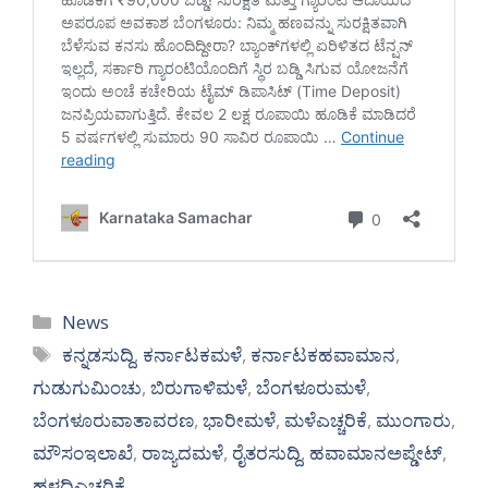
Categories
News
Tags
ಕನ್ನಡಸುದ್ದಿ
,
ಕರ್ನಾಟಕಮಳೆ
,
ಕರ್ನಾಟಕಹವಾಮಾನ
,
ಗುಡುಗುಮಿಂಚು
,
ಬಿರುಗಾಳಿಮಳೆ
,
ಬೆಂಗಳೂರುಮಳೆ
,
ಬೆಂಗಳೂರುವಾತಾವರಣ
,
ಭಾರೀಮಳೆ
,
ಮಳೆಎಚ್ಚರಿಕೆ
,
ಮುಂಗಾರು
,
ಮೌಸಂಇಲಾಖೆ
,
ರಾಜ್ಯದಮಳೆ
,
ರೈತರಸುದ್ದಿ
,
ಹವಾಮಾನಅಪ್ಡೇಟ್
,
ಹಳದಿಎಚ್ಚರಿಕೆ