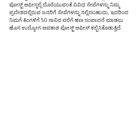
ಪೋಸ್ಟ್ ಆಫೀಸ್ನಲ್ಲಿ ದೊರೆಯುವಂತೆ ವಿವಿಧ ಸೇವೆಗಳನ್ನು ನಿಮ್ಮ
ಪ್ರದೇಶದಲ್ಲಿರುವ ಜನರಿಗೆ ಸೇವೆಗಳನ್ನು ಸಲ್ಲಿಸಬಹುದು, ಇದರಿಂದ
ನಿಮಗೆ ತಿಂಗಳಿಗೆ 50 ಸಾವಿರ ವರೆಗೆ ಹಣ ಸಂಪಾದನೆ ಮಾಡಲು
ಹೊಸ ಉದ್ಯೋಗ ಅವಕಾಶ ಪೋಸ್ಟ್ ಆಫೀಸ್ ಕಲ್ಪಿಸಿಕೊಡುತ್ತಿದೆ.