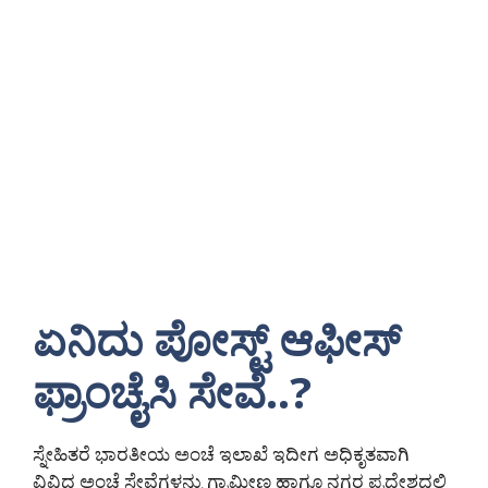
ಏನಿದು ಪೋಸ್ಟ್ ಆಫೀಸ್
ಫ್ರಾಂಚೈಸಿ ಸೇವೆ..?
ಸ್ನೇಹಿತರೆ ಭಾರತೀಯ ಅಂಚೆ ಇಲಾಖೆ ಇದೀಗ ಅಧಿಕೃತವಾಗಿ
ವಿವಿಧ ಅಂಚೆ ಸೇವೆಗಳನ್ನು ಗ್ರಾಮೀಣ ಹಾಗೂ ನಗರ ಪ್ರದೇಶದಲ್ಲಿ