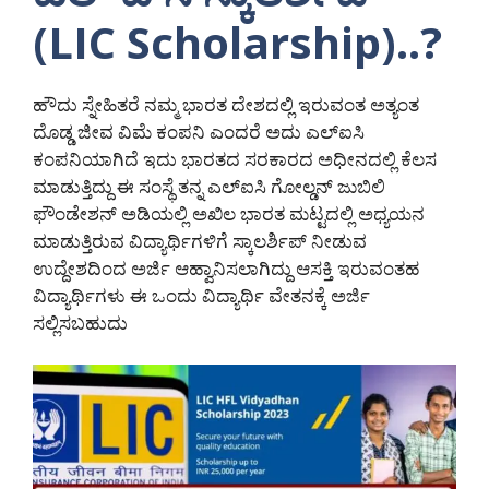
(LIC Scholarship)..?
ಹೌದು ಸ್ನೇಹಿತರೆ ನಮ್ಮ ಭಾರತ ದೇಶದಲ್ಲಿ ಇರುವಂತ ಅತ್ಯಂತ
ದೊಡ್ಡ ಜೀವ ವಿಮೆ ಕಂಪನಿ ಎಂದರೆ ಅದು ಎಲ್ಐಸಿ
ಕಂಪನಿಯಾಗಿದೆ ಇದು ಭಾರತದ ಸರಕಾರದ ಅಧೀನದಲ್ಲಿ ಕೆಲಸ
ಮಾಡುತ್ತಿದ್ದು ಈ ಸಂಸ್ಥೆ ತನ್ನ ಎಲ್ಐಸಿ ಗೋಲ್ಡನ್ ಜುಬಿಲಿ
ಫೌಂಡೇಶನ್ ಅಡಿಯಲ್ಲಿ ಅಖಿಲ ಭಾರತ ಮಟ್ಟದಲ್ಲಿ ಅಧ್ಯಯನ
ಮಾಡುತ್ತಿರುವ ವಿದ್ಯಾರ್ಥಿಗಳಿಗೆ ಸ್ಕಾಲರ್ಶಿಪ್ ನೀಡುವ
ಉದ್ದೇಶದಿಂದ ಅರ್ಜಿ ಆಹ್ವಾನಿಸಲಾಗಿದ್ದು ಆಸಕ್ತಿ ಇರುವಂತಹ
ವಿದ್ಯಾರ್ಥಿಗಳು ಈ ಒಂದು ವಿದ್ಯಾರ್ಥಿ ವೇತನಕ್ಕೆ ಅರ್ಜಿ
ಸಲ್ಲಿಸಬಹುದು