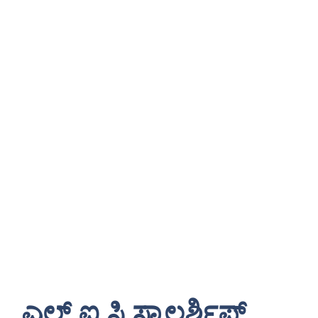
ಎಲ್ ಐ ಸಿ ಸ್ಕಾಲರ್ಶಿಪ್