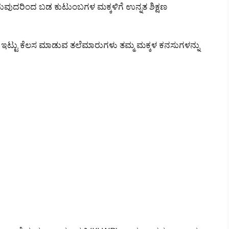
ುತ್ತಿರುವುದರಿಂದ ಬಡ ಕುಟುಂಬಗಳ ಮಕ್ಕಳಿಗೆ ಉನ್ನತ ಶಿಕ್ಷಣ
 ಇಟ್ಟು ಕೆಲಸ ಮಾಡುವ ತಲೆಮಾರುಗಳು ತಮ್ಮ ಮಕ್ಕಳ ಕನಸುಗಳನ್ನು