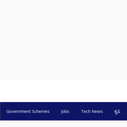
Government Schemes
Jobs
Tech News
ಕೃಷಿ