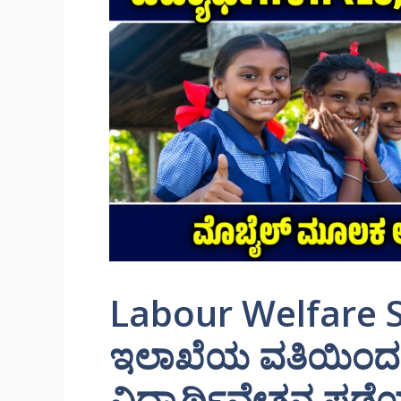
Labour Welfare S
ಇಲಾಖೆಯ ವತಿಯಿಂದ
ವಿದ್ಯಾರ್ಥಿವೇತನ ಪಡೆ