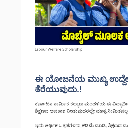
Labour Welfare Scholarship
ಈ ಯೋಜನೆಯ ಮುಖ್ಯ ಉದ್ದೇಶಗಳ
ತೆರೆಯುವುದು.!
ಕರ್ನಾಟಕ ಕಾರ್ಮಿಕ ಕಲ್ಯಾಣ ಮಂಡಳಿಯ ಈ ವಿದ್ಯಾರ
ಶಿಕ್ಷಣದ ಅವಕಾಶ ನೀಡುವುದರಲ್ಲೇ ಮಾತ್ರ ಸೀಮಿತವಲ್ಲ
ಇದು ಆರ್ಥಿಕ ಒತ್ತಡಗಳನ್ನು ಕಡಿಮೆ ಮಾಡಿ, ಶಿಕ್ಷಣದ ಮ