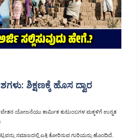
ು: ಶಿಕ್ಷಣಕ್ಕೆ ಹೊಸ ದ್ವಾರ
್ಥಿವೇತನ ಯೋಜನೆಯು ಕಾರ್ಮಿಕ ಕುಟುಂಬಗಳ ಮಕ್ಕಳಿಗೆ ಉನ್ನತ
.
ಟ್ಟವನ್ನು ಸಮಾಜದಲ್ಲಿ ಎತ್ತಿ ತೋರಿಸುವ ಗುರಿಯನ್ನು ಹೊಂದಿದೆ.