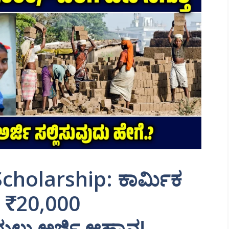
cholarship: ಕಾರ್ಮಿಕ
 ₹20,000
ಯಲು ಅರ್ಜಿ ಆಹ್ವಾನ!