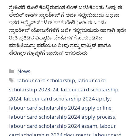
ಸ್ನೇಹಿತರೆ ಮೇಲೆ ಕೊಟ್ಟಿರುವಂತ ಲಿಂಕ್ ಬಳಸಿಕೊಂಡು ನೀವು ಈ
ಲೇಬರ್ ಕಾರ್ಡ್ ಸ್ಕಾಲರ್ಶಿಪ್ ಗೆ ಅರ್ಜಿ ಸಲ್ಲಿಸಬಹುದು ಅಥವಾ
ಇತರ ಆನ್ಲೈನ್ ಸೆಂಟರ್ ಗಳಿಗೆ ಭೇಟಿ ನೀಡಿ ಈ ಒಂದು
ಸ್ಕಾಲರ್ಶಿಪ್ ಯೋಜನೆಗಳಿಗೆ ಅರ್ಜಿ ಸಲ್ಲಿಸಬಹುದು ಹಾಗಾಗಿ ಇದೇ
ರೀತಿ ಪ್ರತಿದಿನ ವಿದ್ಯಾರ್ಥಿ ವೇತನಗಳಿಗೆ ಸಂಬಂಧಿಸಿದ
ಮಾಹಿತಿಯನ್ನು ಪಡೆಯಲು ನೀವು ನಮ್ಮ ವಾಟ್ಸಪ್ ಹಾಗೂ
ಟೆಲಿಗ್ರಾಂ ಗ್ರೂಪ್ಗಳಿಗೆ ಜಾಯಿನ್ ಆಗಬಹುದು
Categories
News
Tags
labour card scholarship
,
labour card
scholarship 2023-24
,
labour card scholarship
2024
,
labour card scholarship 2024 apply
,
labour card scholarship 2024 apply online
,
labour card scholarship 2024 apply process
,
labour card scholarship 2024 assam
,
labour
card scholarship 2024 documents
,
labour card