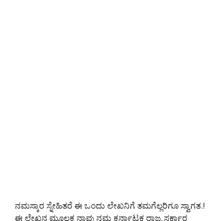
ನಮಸ್ಕಾರ ಸ್ನೇಹಿತರೆ ಈ ಒಂದು ಲೇಖನಿಗೆ ತಮಗೆಲ್ಲರಿಗೂ ಸ್ವಾಗತ.!
ಈ ಲೇಖನ ಮೂಲಕ ನಾವು ನಮ್ಮ ಕರ್ನಾಟಕ ರಾಜ್ಯ ಸರ್ಕಾರ