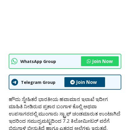
Join Now
WhatsApp Group
Join Now
Telegram Group
ಹೌದು ಸ್ನೇಹಿತರೆ ಭಾರತೀಯ ಹವಾಮಾನ ಇಲಾಖೆ ಇದೀಗ
ಮಾಹಿತಿ ನೀಡಿರುವ ಪ್ರಕಾರ ಬಂಗಾಳ ಕೊಲ್ಲಿ ಅಥವಾ
ಉಪಸಾಗರದಲ್ಲಿ ಮುಂಗಾರು ಸ್ಟ್ರಾಫ್ ಚಂಡಮಾರುತ ಉಂಟಾಗಿದೆ
ಇದರಿಂದ ಸಮುದ್ರಮಟ್ಟದಿಂದ 7.2 ಕಿಲೋಮೀಟರ್ ವರೆಗೆ
ಬಿರುಗಾಳಿ ಬೀಸುತ್ತಿದೆ ಹಾಗೂ ಎತ್ತರದ ಅಲೆಗಳು ಇರುತ್ತವೆ.