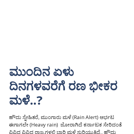
ಮುಂದಿನ ಏಳು
ದಿನಗಳವರೆಗೆ ರಣ ಭೀಕರ
ಮಳೆ..?
ಹೌದು ಸ್ನೇಹಿತರೆ, ಮುಂಗಾರು ಮಳೆ (Rain Alert) ಆರ್ಭಟ
ಈಗಾಗಲೇ (Heavy rain) ಜೋರಾಗಿದೆ ಕರ್ನಾಟಕ ಸೇರಿದಂತೆ
ವಿವಿಧ ವಿವಿಧ ರಾಜ್ಯಗಳಲ್ಲಿ ಭಾರಿ ಮಳೆ ಸುರಿಯುತ್ತಿದೆ.. ಹೌದು