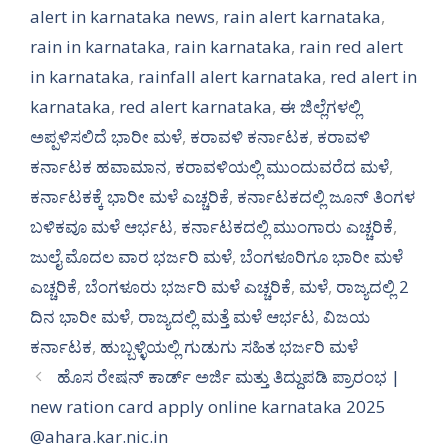
alert in karnataka news
,
rain alert karnataka
,
rain in karnataka
,
rain karnataka
,
rain red alert
in karnataka
,
rainfall alert karnataka
,
red alert in
karnataka
,
red alert karnataka
,
ಈ ಜಿಲ್ಲೆಗಳಲ್ಲಿ
ಅಪ್ಪಳಿಸಲಿದೆ ಭಾರೀ ಮಳೆ
,
ಕರಾವಳಿ ಕರ್ನಾಟಕ
,
ಕರಾವಳಿ
ಕರ್ನಾಟಕ ಹವಾಮಾನ
,
ಕರಾವಳಿಯಲ್ಲಿ ಮುಂದುವರೆದ ಮಳೆ
,
ಕರ್ನಾಟಕಕ್ಕೆ ಭಾರೀ ಮಳೆ ಎಚ್ಚರಿಕೆ
,
ಕರ್ನಾಟಕದಲ್ಲಿ ಜೂನ್‌ ತಿಂಗಳ
ಬಳಿಕವೂ ಮಳೆ ಆರ್ಭಟ
,
ಕರ್ನಾಟಕದಲ್ಲಿ ಮುಂಗಾರು ಎಚ್ಚರಿಕೆ
,
ಜುಲೈ ಮೊದಲ ವಾರ ಭರ್ಜರಿ ಮಳೆ
,
ಬೆಂಗಳೂರಿಗೂ ಭಾರೀ ಮಳೆ
ಎಚ್ಚರಿಕೆ
,
ಬೆಂಗಳೂರು ಭರ್ಜರಿ ಮಳೆ ಎಚ್ಚರಿಕೆ
,
ಮಳೆ
,
ರಾಜ್ಯದಲ್ಲಿ 2
ದಿನ ಭಾರೀ ಮಳೆ
,
ರಾಜ್ಯದಲ್ಲಿ ಮತ್ತೆ ಮಳೆ ಆರ್ಭಟ
,
ವಿಜಯ
ಕರ್ನಾಟಕ
,
ಹುಬ್ಬಳ್ಳಿಯಲ್ಲಿ ಗುಡುಗು ಸಹಿತ ಭರ್ಜರಿ ಮಳೆ
ಹೊಸ ರೇಷನ್ ಕಾರ್ಡ್ ಅರ್ಜಿ ಮತ್ತು ತಿದ್ದುಪಡಿ ಪ್ರಾರಂಭ |
new ration card apply online karnataka 2025
@ahara.kar.nic.in