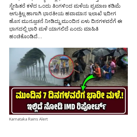
ಸ್ನೇಹಿತರೆ ಕಳೆದ ಒಂದು ತಿಂಗಳಿಂದ ಮಳೆಯ ಪ್ರಮಾಣ ಕಡಿಮೆ
ಆಗುತ್ತಿಲ್ಲ ಹಾಗಾಗಿ ಭಾರತೀಯ ಹವಾಮಾನ ಇಲಾಖೆ ಇದೀಗ
ಹೊಸ ಮುನ್ಸೂಚನೆ ನೀಡಿದ್ದು ಮುಂದಿನ ಏಳು ದಿನಗಳವರೆಗೆ ಈ
ಭಾಗದಲ್ಲಿ ಭಾರಿ ಮಳೆ ಯಾಗಲಿದೆ ಎಂದು ಮಾಹಿತಿ
ಹಂಚಿಕೊಂಡಿದೆ…
Karnataka Rains Alert