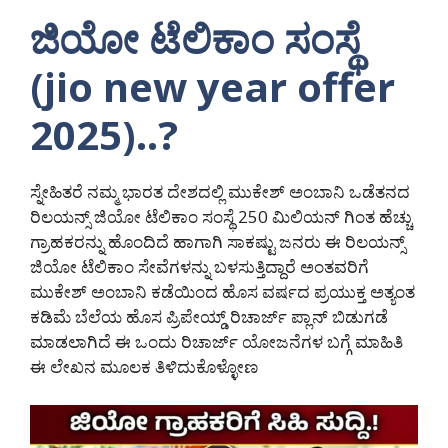
ಜಿಯೋ ಟೆಲಿಕಾಂ ಸಂಸ್ಥೆ
(jio new year offer
2025)..?
ಸ್ನೇಹಿತರೆ ನಮ್ಮ ಭಾರತ ದೇಶದಲ್ಲಿ ಮುಕೇಶ್ ಅಂಬಾನಿ ಒಡೆತನದ
ರಿಲಯನ್ಸ್ ಜಿಯೋ ಟೆಲಿಕಾಂ ಸಂಸ್ಥೆ 250 ಮಿಲಿಯನ್ ಗಿಂತ ಹೆಚ್ಚು
ಗ್ರಾಹಕರನ್ನು ಹೊಂದಿದೆ ಹಾಗಾಗಿ ಸಾಕಷ್ಟು ಜನರು ಈ ರಿಲಯನ್ಸ್
ಜಿಯೋ ಟೆಲಿಕಾಂ ಸೇವೆಗಳನ್ನು ಬಳಸುತ್ತಿದ್ದಾರೆ ಅಂತವರಿಗೆ
ಮುಕೇಶ್ ಅಂಬಾನಿ ಕಡೆಯಿಂದ ಹೊಸ ವರ್ಷದ ಪ್ರಯುಕ್ತ ಅತ್ಯಂತ
ಕಡಿಮೆ ಬೆಲೆಯ ಹೊಸ ಪ್ರಿಪೇಯ್ಡ್ ರಿಚಾರ್ಜ್ ಪ್ಲಾನ್ ಬಿಡುಗಡೆ
ಮಾಡಲಾಗಿದೆ ಈ ಒಂದು ರಿಚಾರ್ಜ್ ಯೋಜನೆಗಳ ಬಗ್ಗೆ ಮಾಹಿತಿ
ಈ ಲೇಖನ ಮೂಲಕ ತಿಳಿದುಕೊಳ್ಳೋಣ