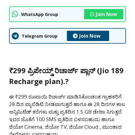
Join Now
WhatsApp Group
Join Now
Telegram Group
₹299 ಪ್ರಿಪೇಯ್ಡ್ ರಿಚಾರ್ಜ್ ಪ್ಲಾನ್ (Jio 189
Recharge plan).?
ಈ ₹299 ರೂಪಾಯಿ ರಿಚಾರ್ಜ್ ಮಾಡಿಸಿಕೊಂಡಂತ ಗ್ರಾಹಕರಿಗೆ
28 ದಿನ ವ್ಯಾಲಿಡಿಟಿ ನೀಡಲಾಗುತ್ತದೆ ಹಾಗೂ ಈ 28 ದಿನಗಳ ಕಾಲ
ಅನ್ಲಿಮಿಟೆಡ್ ಕರೆಗಳು ಮತ್ತು ಪ್ರತಿದಿನ 1.5 GB ಡೇಟಾ ಸಿಗುತ್ತದೆ
ಇದರ ಜೊತೆಗೆ 100 SMS ಪ್ರತಿದಿನ ಬಳಸಬಹುದು ಹಾಗೂ
ಜಿಯೋ Cinema, ಜಿಯೋ TV, ಜಿಯೋ Cloud , ಮುಂತಾದ
ಸೇವೆಗಳನ್ನು ಬಳಸಬಹುದು