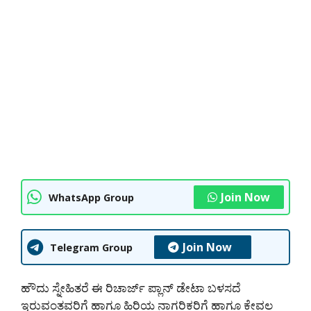
Join Now
WhatsApp Group
Join Now
Telegram Group
ಹೌದು ಸ್ನೇಹಿತರೆ ಈ ರಿಚಾರ್ಜ್ ಪ್ಲಾನ್ ಡೇಟಾ ಬಳಸದೆ
ಇರುವಂತವರಿಗೆ ಹಾಗೂ ಹಿರಿಯ ನಾಗರಿಕರಿಗೆ ಹಾಗೂ ಕೇವಲ