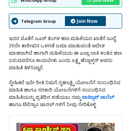
Join Now
WhatsApp Group
Join Now
Telegram Group
ಇದರ ಜೊತೆಗೆ ಜೂನ್ ತಿಂಗಳ ಹಣ ಮಹಿಳೆಯರ ಖಾತೆಗೆ ಜುಲೈ
30ನೇ ತಾರೀಖಿನ ಒಳಗಡೆ ಜಮಾ ಮಾಡುವಂತೆ ಆದೇಶ
ಮಾಡಲಾಗಿದೆ ಹಾಗಾಗಿ ಮಹಿಳೆಯರು ಈ ಎಲ್ಲಾ ಬಾಕಿ ಕಂತಿನ ಹಣ
ಬರುವವರೆಗೂ ಕಾಯಬೇಕು ಎಂದು ಲಕ್ಷ್ಮಿ ಹೆಬ್ಬಾಳ್ಕರ್ ಅವರು
ಮಾಹಿತಿ ತಿಳಿಸಿದ್ದಾರೆ.
ಸ್ನೇಹಿತರೆ ಇದೇ ರೀತಿ ನಿಮಗೆ ಗೃಹಲಕ್ಷ್ಮಿ ಯೋಜನೆಗೆ ಸಂಬಂಧಿಸಿದ
ಮಾಹಿತಿ ಹಾಗೂ ಸರಕಾರಿ ಯೋಜನೆಗಳಿಗೆ ಸಂಬಂಧಿಸಿದ
ಮಾಹಿತಿಯನ್ನು ಪ್ರತಿದಿನ ಪಡೆಯಲು ನಮ್ಮ
ವಾಟ್ಸಾಪ್ ಚಾನೆಲ್
ಹಾಗೂ ಟೆಲಿಗ್ರಾಂ ಚಾನಲ್ ಗಳಿಗೆ ನೀವು ಸೇರಿಕೊಳ್ಳಿ