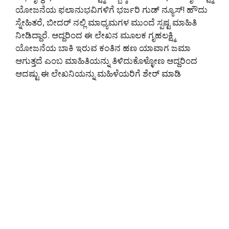
ಯೋಜನೆಯ ಫಲಾನುಭವಿಗಳಿಗೆ ಭರ್ಜರಿ ಗುಡ್ ನ್ಯೂಸ್! ಹೌದು
ಸ್ನೇಹಿತರೆ, ಬೀದರ್ ನಲ್ಲಿ ಮಾಧ್ಯಮಗಳ ಮುಂದೆ ಸ್ಪಷ್ಟ ಮಾಹಿತಿ
ನೀಡಿದ್ದಾರೆ. ಆದ್ದರಿಂದ ಈ ಲೇಖನ ಮೂಲಕ ಗೃಹಲಕ್ಷ್ಮಿ
ಯೋಜನೆಯ ಬಾಕಿ ಇರುವ ಕಂತಿನ ಹಣ ಯಾವಾಗ ಜಮಾ
ಆಗುತ್ತದೆ ಎಂಬ ಮಾಹಿತಿಯನ್ನು ತಿಳಿದುಕೊಳ್ಳೋಣ ಆದ್ದರಿಂದ
ಆದಷ್ಟು ಈ ಲೇಖನಿಯನ್ನು ಮಹಿಳೆಯರಿಗೆ ಶೇರ್ ಮಾಡಿ