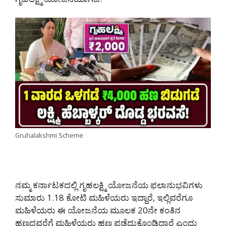
Gruhalakshmi Scheme
ನಮ್ಮ ಕರ್ನಾಟಕದಲ್ಲಿ ಗೃಹಲಕ್ಷ್ಮಿ ಯೋಜನೆಯ ಫಲಾನುಭವಿಗಳು
ಸುಮಾರು 1.18 ಕೋಟಿ ಮಹಿಳೆಯರು ಇದ್ದಾರೆ, ಇಲ್ಲಿವರೆಗೂ
ಮಹಿಳೆಯರು ಈ ಯೋಜನೆಯ ಮೂಲಕ 20ನೇ ಕಂತಿನ
ಹಣದವರೆಗೆ ಮಹಿಳೆಯರು ಹಣ ಪಡೆದುಕೊಂಡಿದ್ದಾರೆ ಎಂದು