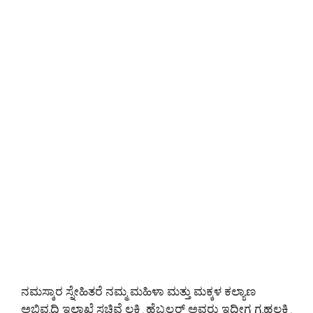
ನಮಸ್ಕಾರ ಸ್ನೇಹಿತರೆ ನಮ್ಮ ಮಹಿಳಾ ಮತ್ತು ಮಕ್ಕಳ ಕಲ್ಯಾಣ
ಅಭಿವೃದ್ಧಿ ಇಲಾಖೆ ಸಚಿವೆ ಲಕ್ಷ್ಮಿ ಹೆಬ್ಬಲ್ಕರ್ ಅವರು ಇದೀಗ ಗೃಹಲಕ್ಷ್ಮಿ