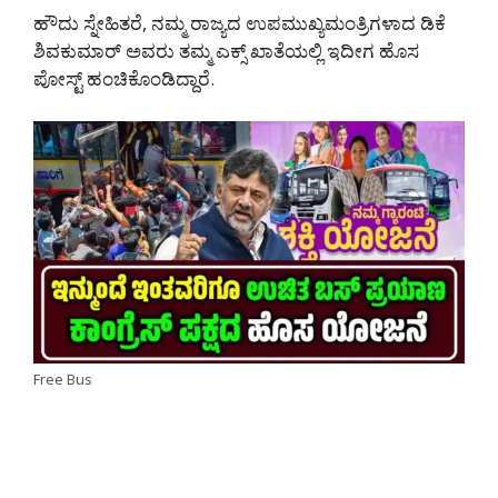
ಹೌದು ಸ್ನೇಹಿತರೆ, ನಮ್ಮ ರಾಜ್ಯದ ಉಪಮುಖ್ಯಮಂತ್ರಿಗಳಾದ ಡಿಕೆ
ಶಿವಕುಮಾರ್ ಅವರು ತಮ್ಮ ಎಕ್ಸ್ ಖಾತೆಯಲ್ಲಿ ಇದೀಗ ಹೊಸ
ಪೋಸ್ಟ್ ಹಂಚಿಕೊಂಡಿದ್ದಾರೆ.
Free Bus