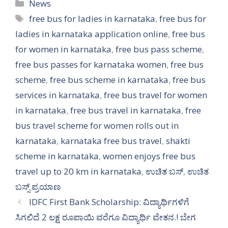
Categories
News
Tags
free bus for ladies in karnataka
,
free bus for
ladies in karnataka application online
,
free bus
for women in karnataka
,
free bus pass scheme
,
free bus passes for karnataka women
,
free bus
scheme
,
free bus scheme in karnataka
,
free bus
services in karnataka
,
free bus travel for women
in karnataka
,
free bus travel in karnataka
,
free
bus travel scheme for women rolls out in
karnataka
,
karnataka free bus travel
,
shakti
scheme in karnataka
,
women enjoys free bus
travel up to 20 km in karnataka
,
ಉಚಿತ ಬಸ್
,
ಉಚಿತ
ಬಸ್ಸ್ ಪ್ರಯಾಣ
IDFC First Bank Scholarship: ವಿದ್ಯಾರ್ಥಿಗಳಿಗೆ
ಸಿಗಲಿದೆ 2 ಲಕ್ಷ ರೂಪಾಯಿ ವರೆಗೂ ವಿದ್ಯಾರ್ಥಿ ವೇತನ.! ಬೇಗ