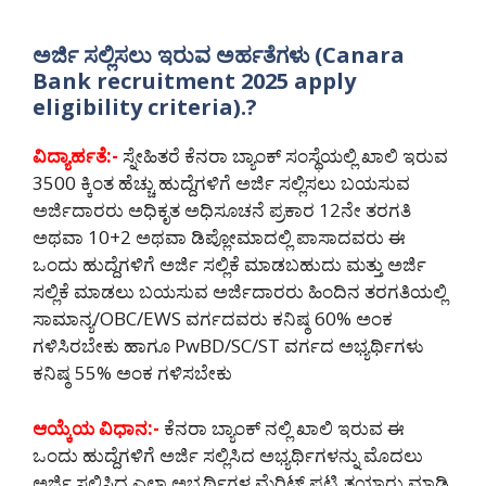
ಅರ್ಜಿ ಸಲ್ಲಿಸಲು ಇರುವ ಅರ್ಹತೆಗಳು (Canara
Bank recruitment 2025 apply
eligibility criteria).?
ವಿದ್ಯಾರ್ಹತೆ:-
ಸ್ನೇಹಿತರೆ ಕೆನರಾ ಬ್ಯಾಂಕ್ ಸಂಸ್ಥೆಯಲ್ಲಿ ಖಾಲಿ ಇರುವ
3500 ಕ್ಕಿಂತ ಹೆಚ್ಚು ಹುದ್ದೆಗಳಿಗೆ ಅರ್ಜಿ ಸಲ್ಲಿಸಲು ಬಯಸುವ
ಅರ್ಜಿದಾರರು ಅಧಿಕೃತ ಅಧಿಸೂಚನೆ ಪ್ರಕಾರ 12ನೇ ತರಗತಿ
ಅಥವಾ 10+2 ಅಥವಾ ಡಿಪ್ಲೋಮಾದಲ್ಲಿ ಪಾಸಾದವರು ಈ
ಒಂದು ಹುದ್ದೆಗಳಿಗೆ ಅರ್ಜಿ ಸಲ್ಲಿಕೆ ಮಾಡಬಹುದು ಮತ್ತು ಅರ್ಜಿ
ಸಲ್ಲಿಕೆ ಮಾಡಲು ಬಯಸುವ ಅರ್ಜಿದಾರರು ಹಿಂದಿನ ತರಗತಿಯಲ್ಲಿ
ಸಾಮಾನ್ಯ/OBC/EWS ವರ್ಗದವರು ಕನಿಷ್ಠ 60% ಅಂಕ
ಗಳಿಸಿರಬೇಕು ಹಾಗೂ PwBD/SC/ST ವರ್ಗದ ಅಭ್ಯರ್ಥಿಗಳು
ಕನಿಷ್ಠ 55% ಅಂಕ ಗಳಿಸಬೇಕು
ಆಯ್ಕೆಯ ವಿಧಾನ:-
ಕೆನರಾ ಬ್ಯಾಂಕ್ ನಲ್ಲಿ ಖಾಲಿ ಇರುವ ಈ
ಒಂದು ಹುದ್ದೆಗಳಿಗೆ ಅರ್ಜಿ ಸಲ್ಲಿಸಿದ ಅಭ್ಯರ್ಥಿಗಳನ್ನು ಮೊದಲು
ಅರ್ಜಿ ಸಲ್ಲಿಸಿದ ಎಲ್ಲಾ ಅಭ್ಯರ್ಥಿಗಳ ಮೆರಿಟ್ ಪಟ್ಟಿ ತಯಾರು ಮಾಡಿ