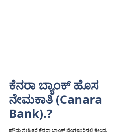
ಕೆನರಾ ಬ್ಯಾಂಕ್ ಹೊಸ
ನೇಮಕಾತಿ (Canara
Bank).?
ಹೌದು ಸ್ನೇಹಿತರೆ ಕೆನರಾ ಬ್ಯಾಂಕ್ ಬೆಂಗಳೂರಿನಲ್ಲಿ ಕೇಂದ್ರ