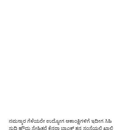
ನಮಸ್ಕಾರ ಗೆಳೆಯರೇ ಉದ್ಯೋಗ ಆಕಾಂಕ್ಷಿಗಳಿಗೆ ಇದೀಗ ಸಿಹಿ
ಸುದ್ದಿ ಹೌದು ಸ್ನೇಹಿತರೆ ಕೆನರಾ ಬ್ಯಾಂಕ್ ತನ್ನ ಸಂಸ್ಥೆಯಲ್ಲಿ ಖಾಲಿ