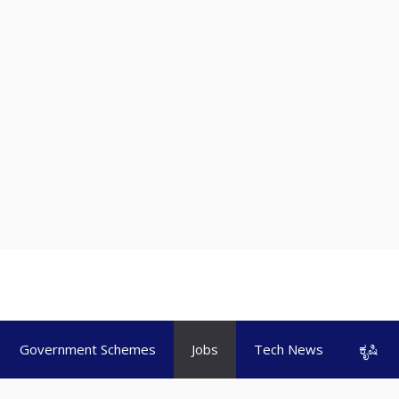
Government Schemes
Jobs
Tech News
ಕೃಷಿ