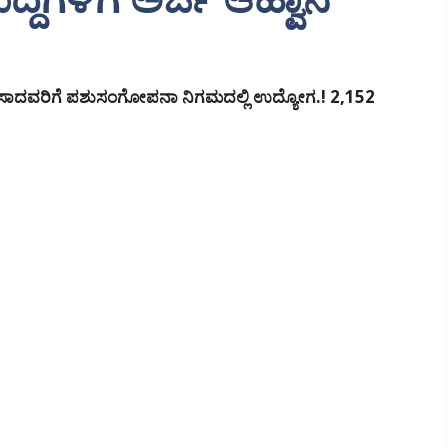
ಾದವರಿಗೆ ಪಶುಸಂಗೋಪನಾ ನಿಗಮದಲ್ಲಿ ಉದ್ಯೋಗ.! 2,152