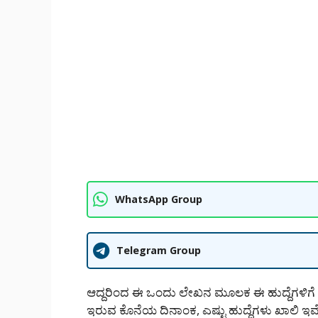
WhatsApp Group
Telegram Group
ಆದ್ದರಿಂದ ಈ ಒಂದು ಲೇಖನ ಮೂಲಕ ಈ ಹುದ್ದೆಗಳಿಗೆ ಅರ್
ಇರುವ ಕೊನೆಯ ದಿನಾಂಕ, ಎಷ್ಟು ಹುದ್ದೆಗಳು ಖಾಲಿ ಇವ