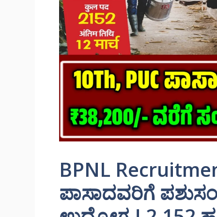
BPNL Recruitmen
ಪಾಸಾದವರಿಗೆ ಪಶುಸ
ಉದ್ಯೋಗ.! 2,152 ಹುದ್