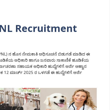
PNL Recruitment
NL) ನ ಹೊಸ ನೇಮಕಾತಿ ಅಧಿಸೂಚನೆ ಬಿಡುಗಡೆ ಮಾಡಿದ ಈ
ಹೂಡಿಕೆಯ ಅಧಿಕಾರಿ ಹಾಗೂ ಜನವಾರು ಸಾಕಾಣಿಕೆ ಹೂಡಿಕೆಯ
ಯಾಚರಣಾ ಸಹಾಯಕ ಅಧಿಕಾರಿ ಹುದ್ದೆಗಳಿಗೆ ಅರ್ಜಿ ಆಹ್ವಾನ
ಕ 12 ಮಾರ್ಚ್ 2025 ರ ಒಳಗಡೆ ಈ ಹುದ್ದೆಗಳಿಗೆ ಅರ್ಜಿ