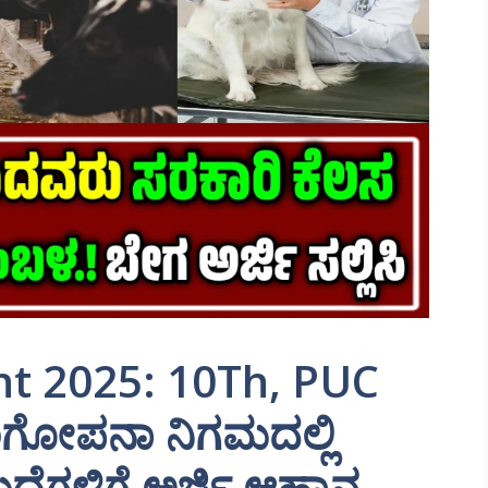
t 2025: 10Th, PUC
ಂಗೋಪನಾ ನಿಗಮದಲ್ಲಿ
ದೆಗಳಿಗೆ ಅರ್ಜಿ ಆಹ್ವಾನ