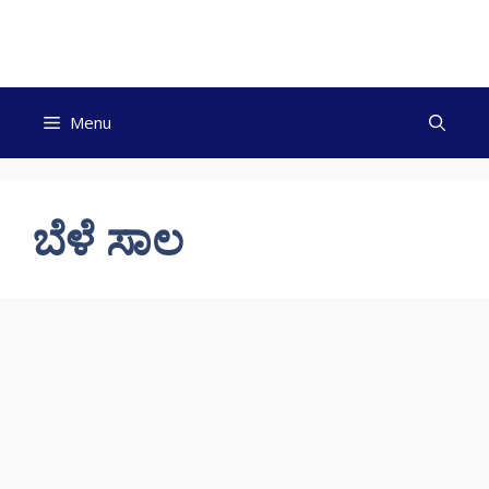
Skip
to
content
Menu
ಬೆಳೆ ಸಾಲ