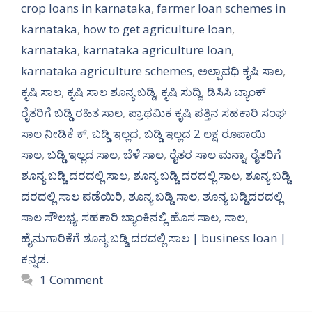
crop loans in karnataka
,
farmer loan schemes in
karnataka
,
how to get agriculture loan
,
karnataka
,
karnataka agriculture loan
,
karnataka agriculture schemes
,
ಅಲ್ಪಾವಧಿ ಕೃಷಿ ಸಾಲ
,
ಕೃಷಿ ಸಾಲ
,
ಕೃಷಿ ಸಾಲ ಶೂನ್ಯ ಬಡ್ಡಿ
,
ಕೃಷಿ ಸುದ್ದಿ
,
ಡಿಸಿಸಿ ಬ್ಯಾಂಕ್
ರೈತರಿಗೆ ಬಡ್ಡಿ ರಹಿತ ಸಾಲ
,
ಪ್ರಾಥಮಿಕ ಕೃಷಿ ಪತ್ತಿನ ಸಹಕಾರಿ ಸಂಘ
ಸಾಲ ನೀಡಿಕೆ ಕ್
,
ಬಡ್ಡಿ ಇಲ್ಲದ
,
ಬಡ್ಡಿ ಇಲ್ಲದ 2 ಲಕ್ಷ ರೂಪಾಯಿ
ಸಾಲ
,
ಬಡ್ಡಿ ಇಲ್ಲದ ಸಾಲ
,
ಬೆಳೆ ಸಾಲ
,
ರೈತರ ಸಾಲ ಮನ್ನಾ
,
ರೈತರಿಗೆ
ಶೂನ್ಯ ಬಡ್ಡಿ ದರದಲ್ಲಿ ಸಾಲ
,
ಶೂನ್ಯ ಬಡ್ಡಿ ದರದಲ್ಲಿ ಸಾಲ
,
ಶೂನ್ಯ ಬಡ್ಡಿ
ದರದಲ್ಲಿ ಸಾಲ ಪಡೆಯಿರಿ
,
ಶೂನ್ಯ ಬಡ್ಡಿ ಸಾಲ
,
ಶೂನ್ಯ ಬಡ್ಡಿದರದಲ್ಲಿ
ಸಾಲ ಸೌಲಭ್ಯ
,
ಸಹಕಾರಿ ಬ್ಯಾಂಕಿನಲ್ಲಿ ಹೊಸ ಸಾಲ
,
ಸಾಲ
,
ಹೈನುಗಾರಿಕೆಗೆ ಶೂನ್ಯ ಬಡ್ಡಿ ದರದಲ್ಲಿ ಸಾಲ | business loan |
ಕನ್ನಡ.
1 Comment