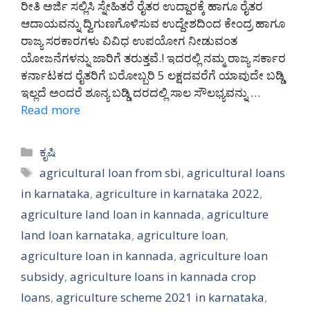
ರೀತಿ ಅರ್ಜಿ ಸಲ್ಲಿಸಿ ಸ್ನೇಹಿತರೆ ರೈತರ ಉದ್ದಾರಕ್ಕೆ ಹಾಗೂ ರೈತರ
ಆದಾಯವನ್ನು ದ್ವಿಗುಣಗೊಳಿಸುವ ಉದ್ದೇಶದಿಂದ ಕೇಂದ್ರ ಹಾಗೂ
ರಾಜ್ಯ ಸರಕಾರಗಳು ವಿವಿಧ ಉಪಯೋಗ ನೀಡುವಂತ
ಯೋಜನೆಗಳನ್ನು ಜಾರಿಗೆ ತರುತ್ತವೆ.! ಇದರಲ್ಲಿ ನಮ್ಮ ರಾಜ್ಯ ಸರ್ಕಾರ
ಕರ್ನಾಟಕದ ರೈತರಿಗೆ ಬರೋಬ್ಬರಿ 5 ಲಕ್ಷದವರೆಗೆ ಯಾವುದೇ ಬಡ್ಡಿ
ಇಲ್ಲದೆ ಅಂದರೆ ಶೂನ್ಯ ಬಡ್ಡಿ ದರದಲ್ಲಿ ಸಾಲ ಸೌಲಭ್ಯವನ್ನು …
Read more
Categories
ಕೃಷಿ
Tags
agricultural loan from sbi
,
agricultural loans
in karnataka
,
agriculture in karnataka 2022
,
agriculture land loan in kannada
,
agriculture
land loan karnataka
,
agriculture loan
,
agriculture loan in kannada
,
agriculture loan
subsidy
,
agriculture loans in kannada crop
loans
,
agriculture scheme 2021 in karnataka
,