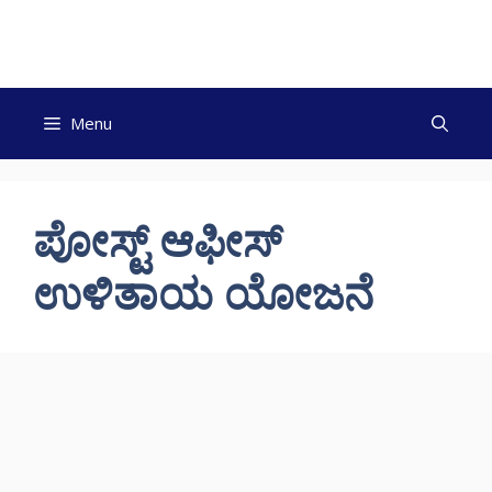
Skip
to
content
Menu
ಪೋಸ್ಟ್ ಆಫೀಸ್
ಉಳಿತಾಯ ಯೋಜನೆ