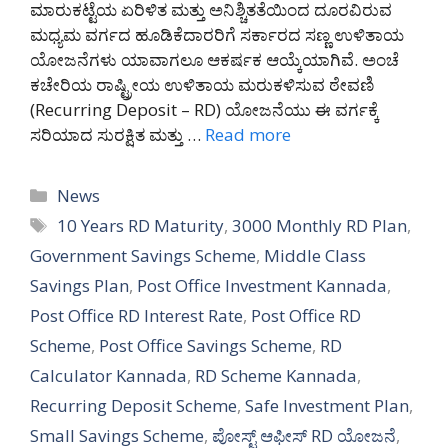
ಮಾರುಕಟ್ಟೆಯ ಏರಿಳಿತ ಮತ್ತು ಅನಿಶ್ಚಿತತೆಯಿಂದ ದೂರವಿರುವ
ಮಧ್ಯಮ ವರ್ಗದ ಹೂಡಿಕೆದಾರರಿಗೆ ಸರ್ಕಾರದ ಸಣ್ಣ ಉಳಿತಾಯ
ಯೋಜನೆಗಳು ಯಾವಾಗಲೂ ಆಕರ್ಷಕ ಆಯ್ಕೆಯಾಗಿವೆ. ಅಂಚೆ
ಕಚೇರಿಯ ರಾಷ್ಟ್ರೀಯ ಉಳಿತಾಯ ಮರುಕಳಿಸುವ ಠೇವಣಿ
(Recurring Deposit – RD) ಯೋಜನೆಯು ಈ ವರ್ಗಕ್ಕೆ
ಸರಿಯಾದ ಸುರಕ್ಷಿತ ಮತ್ತು …
Read more
Categories
News
Tags
10 Years RD Maturity
,
3000 Monthly RD Plan
,
Government Savings Scheme
,
Middle Class
Savings Plan
,
Post Office Investment Kannada
,
Post Office RD Interest Rate
,
Post Office RD
Scheme
,
Post Office Savings Scheme
,
RD
Calculator Kannada
,
RD Scheme Kannada
,
Recurring Deposit Scheme
,
Safe Investment Plan
,
Small Savings Scheme
,
ಪೋಸ್ಟ್ ಆಫೀಸ್ RD ಯೋಜನೆ
,