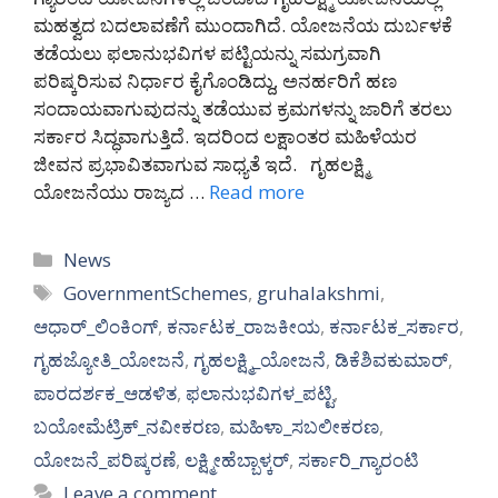
ಮಹತ್ವದ ಬದಲಾವಣೆಗೆ ಮುಂದಾಗಿದೆ. ಯೋಜನೆಯ ದುರ್ಬಳಕೆ
ತಡೆಯಲು ಫಲಾನುಭವಿಗಳ ಪಟ್ಟಿಯನ್ನು ಸಮಗ್ರವಾಗಿ
ಪರಿಷ್ಕರಿಸುವ ನಿರ್ಧಾರ ಕೈಗೊಂಡಿದ್ದು, ಅನರ್ಹರಿಗೆ ಹಣ
ಸಂದಾಯವಾಗುವುದನ್ನು ತಡೆಯುವ ಕ್ರಮಗಳನ್ನು ಜಾರಿಗೆ ತರಲು
ಸರ್ಕಾರ ಸಿದ್ಧವಾಗುತ್ತಿದೆ. ಇದರಿಂದ ಲಕ್ಷಾಂತರ ಮಹಿಳೆಯರ
ಜೀವನ ಪ್ರಭಾವಿತವಾಗುವ ಸಾಧ್ಯತೆ ಇದೆ. ಗೃಹಲಕ್ಷ್ಮಿ
ಯೋಜನೆಯು ರಾಜ್ಯದ …
Read more
Categories
News
Tags
GovernmentSchemes
,
gruhalakshmi
,
ಆಧಾರ್_ಲಿಂಕಿಂಗ್
,
ಕರ್ನಾಟಕ_ರಾಜಕೀಯ
,
ಕರ್ನಾಟಕ_ಸರ್ಕಾರ
,
ಗೃಹಜ್ಯೋತಿ_ಯೋಜನೆ
,
ಗೃಹಲಕ್ಷ್ಮಿ_ಯೋಜನೆ
,
ಡಿಕೆಶಿವಕುಮಾರ್
,
ಪಾರದರ್ಶಕ_ಆಡಳಿತ
,
ಫಲಾನುಭವಿಗಳ_ಪಟ್ಟಿ
,
ಬಯೋಮೆಟ್ರಿಕ್_ನವೀಕರಣ
,
ಮಹಿಳಾ_ಸಬಲೀಕರಣ
,
ಯೋಜನೆ_ಪರಿಷ್ಕರಣೆ
,
ಲಕ್ಷ್ಮೀಹೆಬ್ಬಾಳ್ಕರ್
,
ಸರ್ಕಾರಿ_ಗ್ಯಾರಂಟಿ
Leave a comment