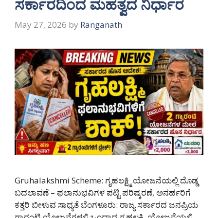
ಸರ್ಕಾರದಿಂದ ಮಹತ್ವದ ನಿರ್ಧಾರ
May 27, 2026
by
Ranganath
Gruhalakshmi Scheme: ಗೃಹಲಕ್ಷ್ಮಿ ಯೋಜನೆಯಲ್ಲಿ ದೊಡ್ಡ
ಬದಲಾವಣೆ – ಫಲಾನುಭವಿಗಳ ಪಟ್ಟಿ ಪರಿಷ್ಕರಣೆ, ಅನರ್ಹರಿಗೆ
ಕತ್ತರಿ ಬೀಳುವ ಸಾಧ್ಯತೆ ಬೆಂಗಳೂರು: ರಾಜ್ಯ ಸರ್ಕಾರದ ಜನಪ್ರಿಯ
ಗ್ಯಾರಂಟಿ ಯೋಜನೆಗಳಲ್ಲಿ ಒಂದಾದ ಗೃಹಲಕ್ಷ್ಮಿ ಯೋಜನೆಯಲ್ಲಿ