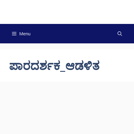
Skip
to
content
Menu
ಪಾರದರ್ಶಕ_ಆಡಳಿತ