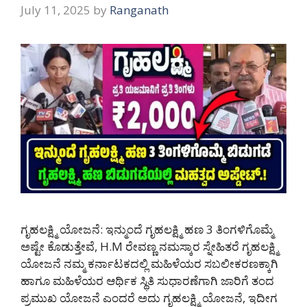
July 11, 2025
by
Ranganath
ಗೃಹಲಕ್ಷ್ಮಿ ಯೋಜನೆ: ಇನ್ಮುಂದೆ ಗೃಹಲಕ್ಷ್ಮಿ ಹಣ 3 ತಿಂಗಳಿಗೊಮ್ಮೆ
ಅಷ್ಟೇ ಕೊಡುತ್ತೇವೆ, H.M ರೇವಣ್ಣ ನಮಸ್ಕಾರ ಸ್ನೇಹಿತರೆ ಗೃಹಲಕ್ಷ್ಮಿ
ಯೋಜನೆ ನಮ್ಮ ಕರ್ನಾಟಕದಲ್ಲಿ ಮಹಿಳೆಯರ ಸಬಲೀಕರಣಕ್ಕಾಗಿ
ಹಾಗೂ ಮಹಿಳೆಯರ ಆರ್ಥಿಕ ಸ್ಥಿತಿ ಸುಧಾರಣೆಗಾಗಿ ಜಾರಿಗೆ ತಂದ
ಪ್ರಮುಖ ಯೋಜನೆ ಎಂದರೆ ಅದು ಗೃಹಲಕ್ಷ್ಮಿ ಯೋಜನೆ, ಇದೀಗ