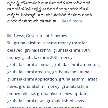
ಗೃಹಲಕ್ಷ್ಮಿ ಯೋಜನೆಯ ಹಣ ಬಿಡುಗಡೆಗೆ ಸಂಬಂಧಿಸಿದಂತೆ
ಗ್ಯಾರಂಟಿ ಸಮಿತಿ ಅಧ್ಯಕ್ಷ ಎಚ್ಎಂ ರೇವಣ್ಣ ಅವರು ಹೊಸ
ಅಪ್ಡೇಟ್ ನೀಡಿದ್ದಾರೆ, ಇದು ಮಹಿಳೆಯರಿಗೆ ಬೇಸರದ ಸಂಗತಿ
ಎಂದು ಹೇಳಬಹುದು ಹಾಗಾಗಿ ಈ …
Read more
Categories
News
,
Government Schemes
Tags
gruha lakshmi scheme money transfer
delayed
,
gruhalakshmi
,
gruhalakshmi 19th
money
,
gruhalakshmi 20th money
,
gruhalakshmi all news
,
gruhalakshmi ammount
,
gruhalakshmi amount
,
gruhalakshmi anna
,
gruhalakshmi application
,
gruhalakshmi latest
news
,
gruhalakshmi money
,
gruhalakshmi
money release
,
gruhalakshmi new update
,
gruhalakshmi news
,
gruhalakshmi news
kannada
,
gruhalakshmi pending money