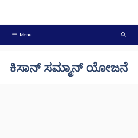
Skip
to
content
Menu
ಕಿಸಾನ್ ಸಮ್ಮಾನ್ ಯೋಜನೆ