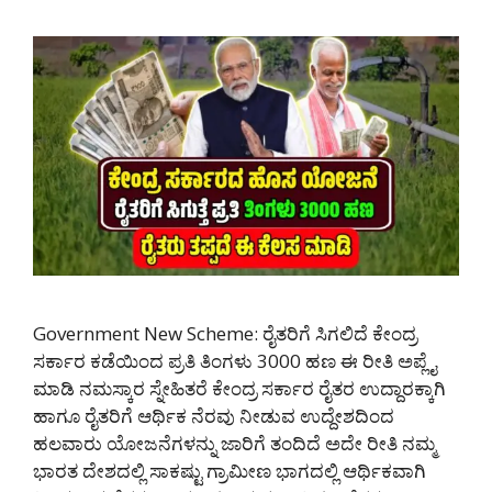
Government New Scheme: ರೈತರಿಗೆ ಸಿಗಲಿದೆ ಕೇಂದ್ರ
ಸರ್ಕಾರ ಕಡೆಯಿಂದ ಪ್ರತಿ ತಿಂಗಳು 3000 ಹಣ ಈ ರೀತಿ ಅಪ್ಲೈ
ಮಾಡಿ ನಮಸ್ಕಾರ ಸ್ನೇಹಿತರೆ ಕೇಂದ್ರ ಸರ್ಕಾರ ರೈತರ ಉದ್ದಾರಕ್ಕಾಗಿ
ಹಾಗೂ ರೈತರಿಗೆ ಆರ್ಥಿಕ ನೆರವು ನೀಡುವ ಉದ್ದೇಶದಿಂದ
ಹಲವಾರು ಯೋಜನೆಗಳನ್ನು ಜಾರಿಗೆ ತಂದಿದೆ ಅದೇ ರೀತಿ ನಮ್ಮ
ಭಾರತ ದೇಶದಲ್ಲಿ ಸಾಕಷ್ಟು ಗ್ರಾಮೀಣ ಭಾಗದಲ್ಲಿ ಆರ್ಥಿಕವಾಗಿ