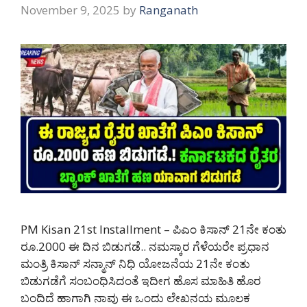
November 9, 2025
by
Ranganath
PM Kisan 21st Installment – ಪಿಎಂ ಕಿಸಾನ್ 21ನೇ ಕಂತು
ರೂ.2000 ಈ ದಿನ ಬಿಡುಗಡೆ.. ನಮಸ್ಕಾರ ಗೆಳೆಯರೇ ಪ್ರಧಾನ
ಮಂತ್ರಿ ಕಿಸಾನ್ ಸನ್ಮಾನ್ ನಿಧಿ ಯೋಜನೆಯ 21ನೇ ಕಂತು
ಬಿಡುಗಡೆಗೆ ಸಂಬಂಧಿಸಿದಂತೆ ಇದೀಗ ಹೊಸ ಮಾಹಿತಿ ಹೊರ
ಬಂದಿದೆ ಹಾಗಾಗಿ ನಾವು ಈ ಒಂದು ಲೇಖನಯ ಮೂಲಕ