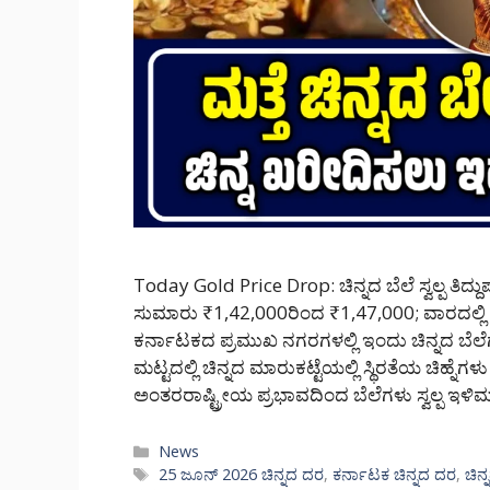
Today Gold Price Drop: ಚಿನ್ನದ ಬೆಲೆ ಸ್ವಲ್ಪ ತಿದ್ದುಪ
ಸುಮಾರು ₹1,42,000ರಿಂದ ₹1,47,000; ವಾರದಲ್ಲಿ 
ಕರ್ನಾಟಕದ ಪ್ರಮುಖ ನಗರಗಳಲ್ಲಿ ಇಂದು ಚಿನ್ನದ ಬೆಲೆಗಳ
ಮಟ್ಟದಲ್ಲಿ ಚಿನ್ನದ ಮಾರುಕಟ್ಟೆಯಲ್ಲಿ ಸ್ಥಿರತೆಯ ಚಿಹ್
ಅಂತರರಾಷ್ಟ್ರೀಯ ಪ್ರಭಾವದಿಂದ ಬೆಲೆಗಳು ಸ್ವಲ್ಪ ಇ
Categories
News
Tags
25 ಜೂನ್ 2026 ಚಿನ್ನದ ದರ
,
ಕರ್ನಾಟಕ ಚಿನ್ನದ ದರ
,
ಚಿನ