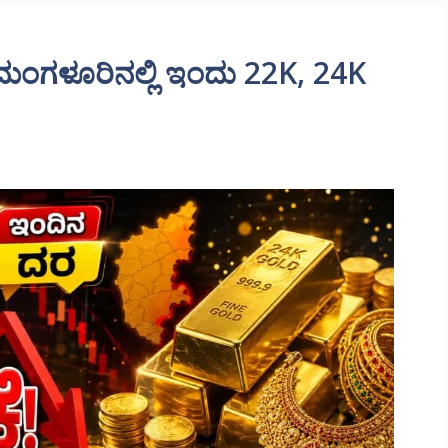
ಿಕೆ: ಮಂಗಳೂರಿನಲ್ಲಿ ಇಂದು 22K, 24K