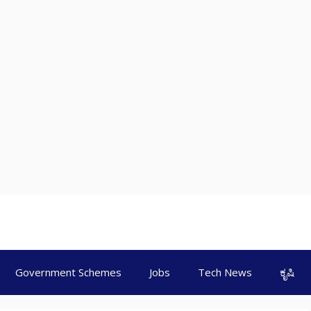
Government Schemes
Jobs
Tech News
ಕೃಷಿ