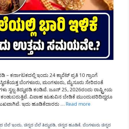
ಡಿ – ಕರ್ನಾಟಕದಲ್ಲಿ ಇಂದು 24 ಕ್ಯಾರೆಟ್ ಪ್ರತಿ 10 ಗ್ರಾಂಗೆ
ಸ್ಥಿರತೆಯತ್ತ ಬೆಂಗಳೂರು, ಮಂಗಳೂರು, ಮೈಸೂರು ಸೇರಿದಂತೆ
ು ಸ್ವಲ್ಪ ತಿದ್ದುಪಡಿ ಕಂಡಿವೆ. ಜೂನ್ 25, 2026ರಂದು ರಾಷ್ಟ್ರೀಯ
ನೆಗಳು ಕಂಡುಬರುತ್ತಿವೆ. ವಿವಾಹ ಋತುವಿನ ಬೇಡಿಕೆ ಮುಂದುವರಿದಿದ್ದರೂ
ಳಿಮುಖವಾಗಿವೆ. ಇದು ಹೂಡಿಕೆದಾರರು …
Read more
್ನದ ಬೆಲೆ ಇಂದು
,
ಚಿನ್ನದ ಬೆಲೆ ತಿದ್ದುಪಡಿ
,
ಚಿನ್ನದ ಹೂಡಿಕೆ
,
ಬೆಂಗಳೂರು ಚಿನ್ನದ