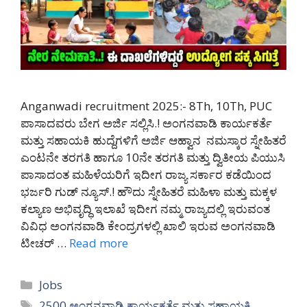
Anganwadi recruitment 2025:- 8Th, 10Th, PUC
ಪಾಸಾದವರು ಬೇಗ ಅರ್ಜಿ ಸಲ್ಲಿಸಿ.! ಅಂಗನವಾಡಿ ಕಾರ್ಯಕರ್ತೆ
ಮತ್ತು ಸಹಾಯಕಿ ಹುದ್ದೆಗಳಿಗೆ ಅರ್ಜಿ ಆಹ್ವಾನ ನಮಸ್ಕಾರ ಸ್ನೇಹಿತರೆ
ಎಂಟನೇ ತರಗತಿ ಹಾಗೂ 10ನೇ ತರಗತಿ ಮತ್ತು ದ್ವಿತೀಯ ಪಿಯುಸಿ
ಪಾಸಾದಂತ ಮಹಿಳೆಯರಿಗೆ ಇದೀಗ ರಾಜ್ಯ ಸರ್ಕಾರ ಕಡೆಯಿಂದ
ಭರ್ಜರಿ ಗುಡ್ ನ್ಯೂಸ್.! ಹೌದು ಸ್ನೇಹಿತರೆ ಮಹಿಳಾ ಮತ್ತು ಮಕ್ಕಳ
ಕಲ್ಯಾಣ ಅಭಿವೃದ್ಧಿ ಇಲಾಖೆ ಇದೀಗ ನಮ್ಮ ರಾಜ್ಯದಲ್ಲಿ ಇರುವಂತ
ವಿವಿಧ ಅಂಗನವಾಡಿ ಕೇಂದ್ರಗಳಲ್ಲಿ ಖಾಲಿ ಇರುವ ಅಂಗನವಾಡಿ
ಟೀಚರ್ …
Read more
Categories
Jobs
Tags
2500 ಅಂಗನವಾಡಿ ಕಾರ್ಯಕರ್ತೆ ಮತ್ತು ಸಹಾಯಕಿ