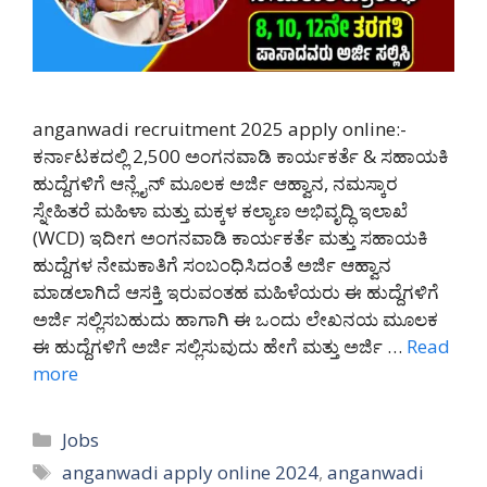
anganwadi recruitment 2025 apply online:-
ಕರ್ನಾಟಕದಲ್ಲಿ 2,500 ಅಂಗನವಾಡಿ ಕಾರ್ಯಕರ್ತೆ & ಸಹಾಯಕಿ
ಹುದ್ದೆಗಳಿಗೆ ಆನ್ಲೈನ್ ಮೂಲಕ ಅರ್ಜಿ ಆಹ್ವಾನ, ನಮಸ್ಕಾರ
ಸ್ನೇಹಿತರೆ ಮಹಿಳಾ ಮತ್ತು ಮಕ್ಕಳ ಕಲ್ಯಾಣ ಅಭಿವೃದ್ಧಿ ಇಲಾಖೆ
(WCD) ಇದೀಗ ಅಂಗನವಾಡಿ ಕಾರ್ಯಕರ್ತೆ ಮತ್ತು ಸಹಾಯಕಿ
ಹುದ್ದೆಗಳ ನೇಮಕಾತಿಗೆ ಸಂಬಂಧಿಸಿದಂತೆ ಅರ್ಜಿ ಆಹ್ವಾನ
ಮಾಡಲಾಗಿದೆ ಆಸಕ್ತಿ ಇರುವಂತಹ ಮಹಿಳೆಯರು ಈ ಹುದ್ದೆಗಳಿಗೆ
ಅರ್ಜಿ ಸಲ್ಲಿಸಬಹುದು ಹಾಗಾಗಿ ಈ ಒಂದು ಲೇಖನಯ ಮೂಲಕ
ಈ ಹುದ್ದೆಗಳಿಗೆ ಅರ್ಜಿ ಸಲ್ಲಿಸುವುದು ಹೇಗೆ ಮತ್ತು ಅರ್ಜಿ …
Read
more
Categories
Jobs
Tags
anganwadi apply online 2024
,
anganwadi