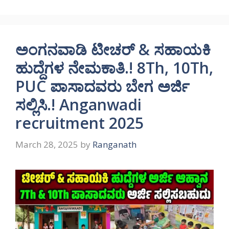
ಅಂಗನವಾಡಿ ಟೀಚರ್ & ಸಹಾಯಕಿ
ಹುದ್ದೆಗಳ ನೇಮಕಾತಿ.! 8Th, 10Th,
PUC ಪಾಸಾದವರು ಬೇಗ ಅರ್ಜಿ
ಸಲ್ಲಿಸಿ.! Anganwadi
recruitment 2025
March 28, 2025
by
Ranganath