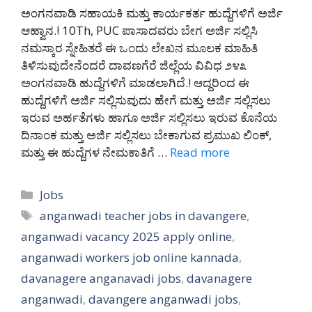
ಅಂಗನವಾಡಿ ಸಹಾಯಕಿ ಮತ್ತು ಕಾರ್ಯಕರ್ತ ಹುದ್ದೆಗಳಿಗೆ ಅರ್ಜಿ
ಆಹ್ವಾನ.! 10Th, PUC ಪಾಸಾದವರು ಬೇಗ ಅರ್ಜಿ ಸಲ್ಲಿಸಿ
ನಮಸ್ಕಾರ ಸ್ನೇಹಿತರೆ ಈ ಒಂದು ಲೇಖನ ಮೂಲಕ ಮಾಹಿತಿ
ತಿಳಿಸುವುದೇನೆಂದರೆ ದಾವಣಗೆರೆ ಜಿಲ್ಲೆಯ ವಿವಿಧ ೨೪೩
ಅಂಗನವಾಡಿ ಹುದ್ದೆಗಳಿಗೆ ಮಾಡಲಾಗಿದೆ.! ಆದ್ದರಿಂದ ಈ
ಹುದ್ದೆಗಳಿಗೆ ಅರ್ಜಿ ಸಲ್ಲಿಸುವುದು ಹೇಗೆ ಮತ್ತು ಅರ್ಜಿ ಸಲ್ಲಿಸಲು
ಇರುವ ಅರ್ಹತೆಗಳು ಹಾಗೂ ಅರ್ಜಿ ಸಲ್ಲಿಸಲು ಇರುವ ಕೊನೆಯ
ದಿನಾಂಕ ಮತ್ತು ಅರ್ಜಿ ಸಲ್ಲಿಸಲು ಬೇಕಾಗುವ ಪ್ರಮುಖ ಲಿಂಕ್,
ಮತ್ತು ಈ ಹುದ್ದೆಗಳ ನೇಮಕಾತಿಗೆ …
Read more
Categories
Jobs
Tags
anganwadi teacher jobs in davangere
,
anganwadi vacancy 2025 apply online
,
anganwadi workers job online kannada
,
davanagere anganavadi jobs
,
davanagere
anganwadi
,
davangere anganwadi jobs
,