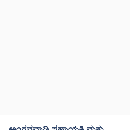
ಅಂಗನವಾಡಿ ಸಹಾಯಕಿ ಮತ್ತು