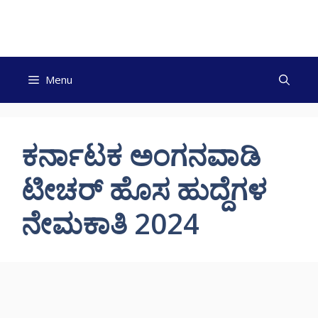
Skip
to
content
Menu
ಕರ್ನಾಟಕ ಅಂಗನವಾಡಿ
ಟೀಚರ್ ಹೊಸ ಹುದ್ದೆಗಳ
ನೇಮಕಾತಿ 2024