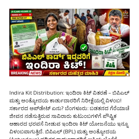
Indira Kit Distribution: ಇಂದಿರಾ ಕಿಟ್ ವಿತರಣೆ – ಬಿಪಿಎಲ್
ಮತ್ತು ಅಂತ್ಯೋದಯ ಕಾರ್ಡುದಾರರಿಗೆ ನಿರೀಕ್ಷೆಯಲ್ಲಿ ವಿಳಂಬ!
ಸರ್ಕಾರದ ಅಪ್‌ಡೇಟ್ ಏನು? ಬೆಂಗಳೂರು: ಬಡತನದ ಗೆರೆಯಾಚೆ
ಜೀವನ ನಡೆಸುತ್ತಿರುವ ಸಾವಿರಾರು ಕುಟುಂಬಗಳಿಗೆ ಪೌಷ್ಟಿಕ
ಆಹಾರದ ಭರವಸೆ ನೀಡುವ ಇಂದಿರಾ ಕಿಟ್ ಯೋಜನೆಯು ಇನ್ನೂ
ವಿಳಂಬವಾಗುತ್ತಿದೆ. ಬಿಪಿಎಲ್ (BPL) ಮತ್ತು ಅಂತ್ಯೋದಯ