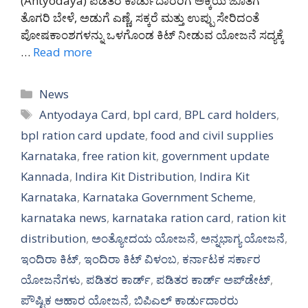
(Antyodaya) ಪಡಿತರ ಕಾರ್ಡುದಾರರಿಗೆ ಅಕ್ಕಿಯ ಜೊತೆಗೆ
ತೊಗರಿ ಬೇಳೆ, ಅಡುಗೆ ಎಣ್ಣೆ, ಸಕ್ಕರೆ ಮತ್ತು ಉಪ್ಪು ಸೇರಿದಂತೆ
ಪೋಷಕಾಂಶಗಳನ್ನು ಒಳಗೊಂಡ ಕಿಟ್ ನೀಡುವ ಯೋಜನೆ ಸದ್ಯಕ್ಕೆ
…
Read more
Categories
News
Tags
Antyodaya Card
,
bpl card
,
BPL card holders
,
bpl ration card update
,
food and civil supplies
Karnataka
,
free ration kit
,
government update
Kannada
,
Indira Kit Distribution
,
Indira Kit
Karnataka
,
Karnataka Government Scheme
,
karnataka news
,
karnataka ration card
,
ration kit
distribution
,
ಅಂತ್ಯೋದಯ ಯೋಜನೆ
,
ಅನ್ನಭಾಗ್ಯ ಯೋಜನೆ
,
ಇಂದಿರಾ ಕಿಟ್
,
ಇಂದಿರಾ ಕಿಟ್ ವಿಳಂಬ
,
ಕರ್ನಾಟಕ ಸರ್ಕಾರ
ಯೋಜನೆಗಳು
,
ಪಡಿತರ ಕಾರ್ಡ್
,
ಪಡಿತರ ಕಾರ್ಡ್ ಅಪ್‌ಡೇಟ್
,
ಪೌಷ್ಟಿಕ ಆಹಾರ ಯೋಜನೆ
,
ಬಿಪಿಎಲ್ ಕಾರ್ಡುದಾರರು