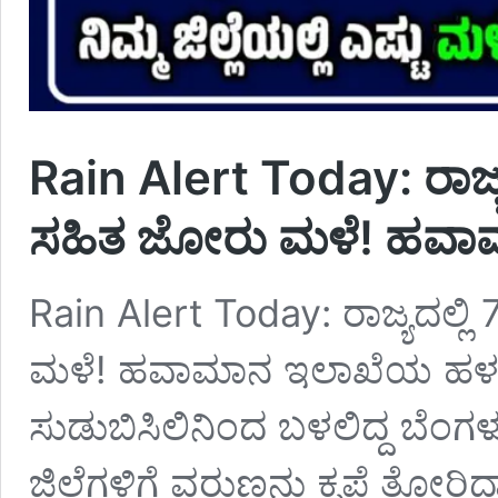
Rain Alert Today: ರಾಜ್ಯ
ಸಹಿತ ಜೋರು ಮಳೆ! ಹವಾಮ
Rain Alert Today: ರಾಜ್ಯದಲ್ಲ
ಮಳೆ! ಹವಾಮಾನ ಇಲಾಖೆಯ ಹಳದಿ 
ಸುಡುಬಿಸಿಲಿನಿಂದ ಬಳಲಿದ್ದ ಬೆಂ
ಜಿಲ್ಲೆಗಳಿಗೆ ವರುಣನು ಕೃಪೆ ತೋ