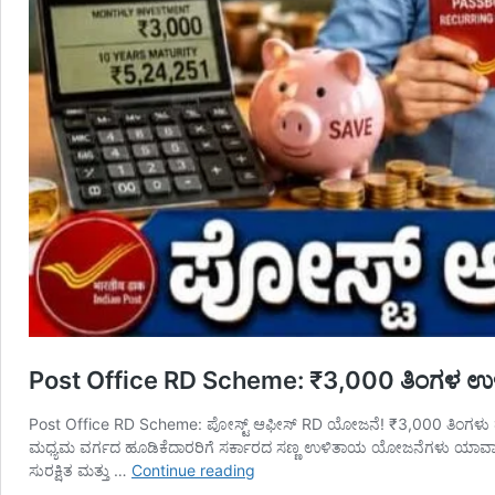
Post Office RD Scheme: ₹3,000 ತಿಂಗಳ ಉಳಿತ
Post Office RD Scheme: ಪೋಸ್ಟ್ ಆಫೀಸ್ RD ಯೋಜನೆ! ₹3,000 ತಿಂಗಳು ಹೂಡಿಕೆ 
ಮಧ್ಯಮ ವರ್ಗದ ಹೂಡಿಕೆದಾರರಿಗೆ ಸರ್ಕಾರದ ಸಣ್ಣ ಉಳಿತಾಯ ಯೋಜನೆಗಳು ಯಾವಾ
Post
ಸುರಕ್ಷಿತ ಮತ್ತು …
Continue reading
Office