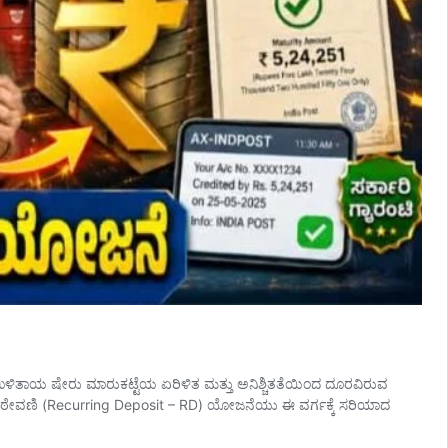
ಿತ ಉಳಿತಾಯ ಷೇರು ಮಾರುಕಟ್ಟೆಯ ಏರಿಳಿತ ಮತ್ತು ಅನಿಶ್ಚಿತತೆಯಿಂದ ದೂರವಿರುವ
ಠೇವಣಿ (Recurring Deposit – RD) ಯೋಜನೆಯು ಈ ವರ್ಗಕ್ಕೆ ಸರಿಯಾದ